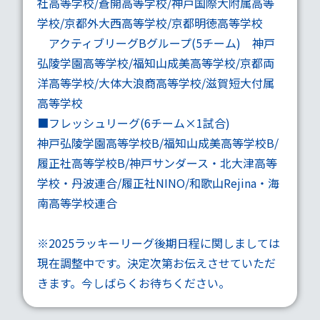
社高等学校/蒼開高等学校/神戸国際大附属高等
学校/京都外大西高等学校/京都明徳高等学校
アクティブリーグBグループ
(5チーム) 神戸
弘陵学園高等学校/福知山成美高等学校/京都両
洋高等学校/大体大浪商高等学校/滋賀短大付属
高等学校
■
フレッシュリーグ
(6チーム×1試合)
神戸弘陵学園高等学校B/福知山成美高等学校B/
履正社高等学校B/神戸サンダース・北大津高等
学校・丹波連合/履正社NINO/和歌山Rejina・海
南高等学校連合
※2025ラッキーリーグ後期日程に関しましては
現在調整中です。決定次第お伝えさせていただ
きます。今しばらくお待ちください。