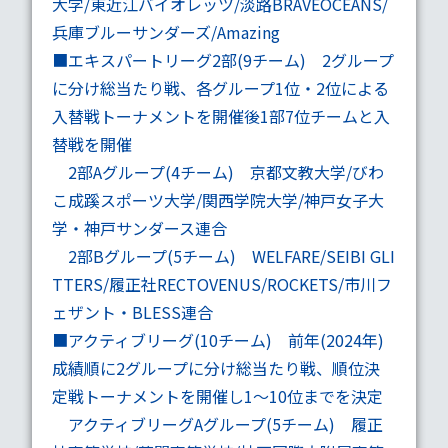
大学/東近江バイオレッツ/淡路BRAVEOCEANS/
兵庫ブルーサンダーズ/Amazing
■
エキスパートリーグ2部
(9チーム) 2グループ
に分け総当たり戦、各グループ1位・2位による
入替戦トーナメントを開催後1部7位チームと入
替戦を開催
2部Aグループ
(4チーム) 京都文教大学/びわ
こ成蹊スポーツ大学/関西学院大学/神戸女子大
学・神戸サンダース連合
2部Bグループ
(5チーム) WELFARE/SEIBI GLI
TTERS/履正社RECTOVENUS/ROCKETS/市川フ
ェザント・BLESS連合
■
アクティブリーグ
(10チーム) 前年(2024年)
成績順に2グループに分け総当たり戦、順位決
定戦トーナメントを開催し1～10位までを決定
アクティブリーグAグループ
(5チーム) 履正