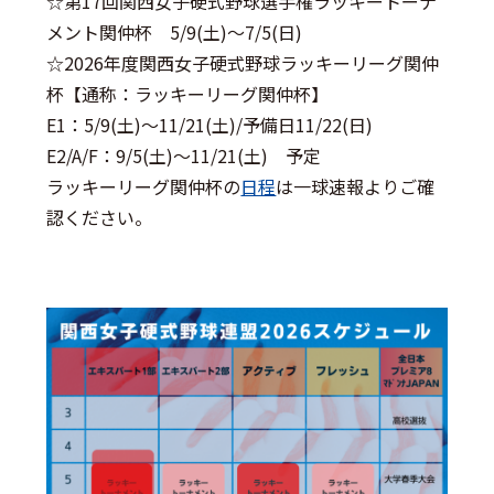
☆第17回関西女子硬式野球選手権ラッキートーナ
メント関仲杯 5/9(土)～7/5(日)
☆2026年度関西女子硬式野球ラッキーリーグ関仲
杯【通称：ラッキーリーグ関仲杯】
E1：5/9(土)～11/21(土)/予備日11/22(日)
E2/A/F：9/5(土)～11/21(土) 予定
ラッキーリーグ関仲杯の
日程
は一球速報よりご確
認ください。