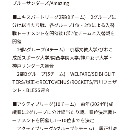
ブルーサンダーズ/Amazing
■
エキスパートリーグ2部
(9チーム) 2グループに
分け総当たり戦、各グループ1位・2位による入替
戦トーナメントを開催後1部7位チームと入替戦を
開催
2部Aグループ
(4チーム) 京都文教大学/びわこ
成蹊スポーツ大学/関西学院大学/神戸女子大学・
神戸サンダース連合
2部Bグループ
(5チーム) WELFARE/SEIBI GLIT
TERS/履正社RECTOVENUS/ROCKETS/市川フェザ
ント・BLESS連合
■
アクティブリーグ
(10チーム) 前年(2024年)成
績順に2グループに分け総当たり戦、順位決定戦ト
ーナメントを開催し1～10位までを決定
アクティブリーグAグループ
(5チーム) 履正社高