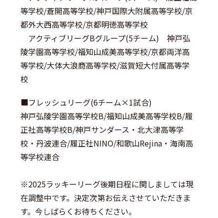
等学校/蒼開高等学校/神戸国際大附属高等学校/京
都外大西高等学校/京都明徳高等学校
アクティブリーグBグループ
(5チーム) 神戸弘
陵学園高等学校/福知山成美高等学校/京都両洋高
等学校/大体大浪商高等学校/滋賀短大付属高等学
校
■
フレッシュリーグ
(6チーム×1試合)
神戸弘陵学園高等学校B/福知山成美高等学校B/履
正社高等学校B/神戸サンダース・北大津高等学
校・丹波連合/履正社NINO/和歌山Rejina・海南高
等学校連合
※2025ラッキーリーグ後期日程に関しましては現
在調整中です。決定次第お伝えさせていただきま
す。今しばらくお待ちください。