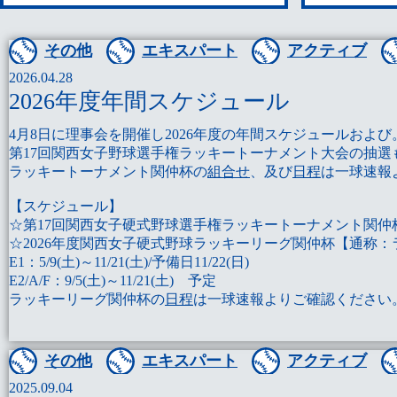
その他
エキスパート
アクティブ
2026.04.28
2026年度年間スケジュール
4月8日に理事会を開催し2026年度の年間スケジュールおよび
第17回関西女子野球選手権ラッキートーナメント大会の抽選
ラッキートーナメント関仲杯の
組合せ
、及び
日程
は一球速報
【スケジュール】
☆第17回関西女子硬式野球選手権ラッキートーナメント関仲杯 5/
☆2026年度関西女子硬式野球ラッキーリーグ関仲杯【通称
E1：5/9(土)～11/21(土)/予備日11/22(日)
E2/A/F：9/5(土)～11/21(土) 予定
ラッキーリーグ関仲杯の
日程
は一球速報よりご確認ください
その他
エキスパート
アクティブ
2025.09.04