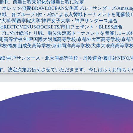
在開催中。前期日程未消化分後期日程に設定
レッツ/淡路BRAVEOCEANS/兵庫ブルーサンダーズ/Amazin
たり戦、各グループ1位・2位による入替戦トーナメントを開催後
ーツ大学/関西学院大学/神戸女子大学・神戸サンダース連合
/履正社RECTOVENUS/ROCKETS/市川フェザント・BLESS連合
2グループに分け総当たり戦、順位決定戦トーナメントを開催し1～1
蒼開高等学校/神戸国際大附属高等学校/京都外大西高等学校/京
等学校/福知山成美高等学校/京都両洋高等学校/大体大浪商高等学
/神戸サンダース・北大津高等学校・丹波連合/履正社NINO/和歌
です。決定次第お伝えさせていただきます。今しばらくお待ちく