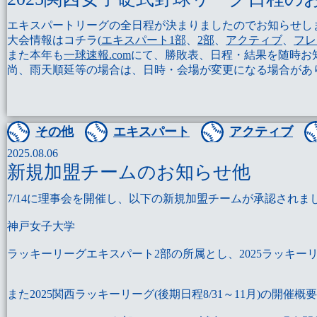
エキスパートリーグの全日程が決まりましたのでお知らせし
大会情報はコチラ(
エキスパート1部
、
2部
、
アクティブ
、
フレ
また本年も
一球速報.com
にて、勝敗表、日程・結果を随時お
尚、雨天順延等の場合は、日時・会場が変更になる場合があ
その他
エキスパート
アクティブ
2025.08.06
新規加盟チームのお知らせ他
7/14に理事会を開催し、以下の新規加盟チームが承認されま
神戸女子大学
ラッキーリーグエキスパート2部の所属とし、2025ラッキー
また2025関西ラッキーリーグ(後期日程8/31～11月)の開