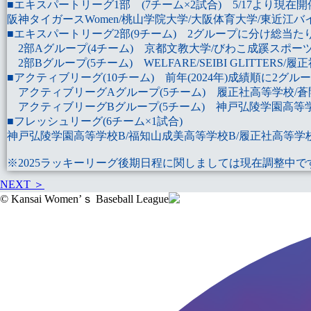
■
エキスパートリーグ1部
(7チーム×2試合) 5/17より現
阪神タイガースWomen/桃山学院大学/大阪体育大学/東近江バイオ
■
エキスパートリーグ2部
(9チーム) 2グループに分け総当
2部Aグループ
(4チーム) 京都文教大学/びわこ成蹊スポ
2部Bグループ
(5チーム) WELFARE/SEIBI GLITTERS
■
アクティブリーグ
(10チーム) 前年(2024年)成績順に
アクティブリーグAグループ
(5チーム) 履正社高等学校/
アクティブリーグBグループ
(5チーム) 神戸弘陵学園高
■
フレッシュリーグ
(6チーム×1試合)
神戸弘陵学園高等学校B/福知山成美高等学校B/履正社高等学校B
※2025ラッキーリーグ後期日程に関しましては現在調整中
NEXT ＞
© Kansai Women’ｓ Baseball League