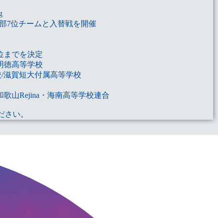
g
1部7位チームと入替戦を開催
0位までを決定
都明徳高等学校
校/滋賀短大付属高等学校
山Rejina・海南高等学校連合
ださい。