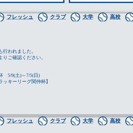
フレッシュ
クラブ
大学
高校
。
も行われました。
よりご確認ください。
9(土)～7/5(日)
：ラッキーリーグ関仲杯】
。
フレッシュ
クラブ
大学
高校