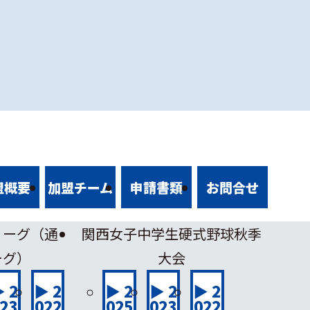
盟概要
加盟チーム
申請書類
お問合せ
リーグ（通
関西女子中学生硬式野球秋季
ーグ）
大会
 2
▶ 2
▶ 2
▶ 2
▶ 2
23
022
025
023
022