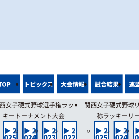
TOPIX
トピックス
TOP
トピックス
大会情報
試合結果
連
西女子硬式野球選手権ラッ
関西女子硬式野球
キートーナメント大会
称ラッキーリ
▶ 2
▶ 2
▶ 2
▶ 2
▶ 2
▶ 2
▶
025
024
023
022
025
024
0