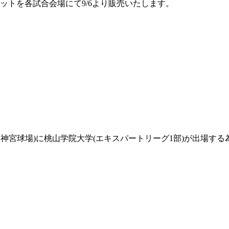
ットを各試合会場にて9/6より販売いたします。
定/東京:神宮球場)に桃山学院大学(エキスパートリーグ1部)が出