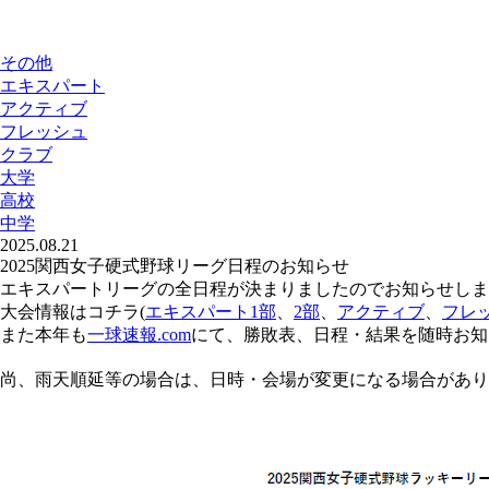
その他
エキスパート
アクティブ
フレッシュ
クラブ
大学
高校
中学
2025.08.21
2025関西女子硬式野球リーグ日程のお知らせ
エキスパートリーグの全日程が決まりましたのでお知らせしま
大会情報はコチラ(
エキスパート1部
、
2部
、
アクティブ
、
フレ
また本年も
一球速報.com
にて、勝敗表、日程・結果を随時お知
尚、雨天順延等の場合は、日時・会場が変更になる場合があり