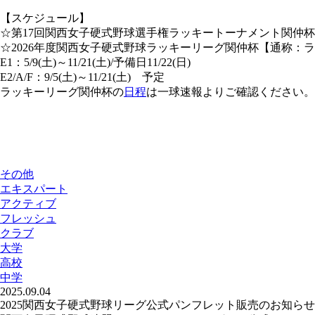
【スケジュール】
☆第17回関西女子硬式野球選手権ラッキートーナメント関仲杯 5/9
☆2026年度関西女子硬式野球ラッキーリーグ関仲杯【通称：
E1：5/9(土)～11/21(土)/予備日11/22(日)
E2/A/F：9/5(土)～11/21(土) 予定
ラッキーリーグ関仲杯の
日程
は一球速報よりご確認ください。
その他
エキスパート
アクティブ
フレッシュ
クラブ
大学
高校
中学
2025.09.04
2025関西女子硬式野球リーグ公式パンフレット販売のお知らせ