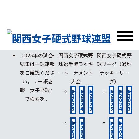
TOPIX
トピックス
2025年の試合
関西女子硬式野
関西女子硬式野
結果は一球速報
球選手権ラッキ
球リーグ（通称
をご確認くださ
ートーナメント
ラッキーリー
い。『一球速
大会
グ）
報 女子野球』
▶
▶
▶
▶
▶
▶
2
2
2
2
2
2
で検索を。
0
0
0
0
0
0
2
2
2
2
2
2
5
4
3
5
4
3
▶
▶
▶
▶
2
2
2
2
0
0
0
0
2
2
2
2