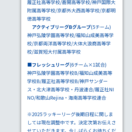
履正社高等学校/蒼開高等学校/神戸国際大
附属高等学校/京都外大西高等学校/京都明
徳高等学校
アクティブリーグBグループ
(5チーム)
神戸弘陵学園高等学校/福知山成美高等学
校/京都両洋高等学校/大体大浪商高等学
校/滋賀短大付属高等学校
■
フレッシュリーグ
(6チーム×1試合)
神戸弘陵学園高等学校B/福知山成美高等
学校B/履正社高等学校B/神戸サンダー
ス・北大津高等学校・丹波連合/履正社NI
NO/和歌山Rejina・海南高等学校連合
※2025ラッキーリーグ後期日程に関しま
しては現在調整中です。決定次第お伝えさ
せていただきます。今しばらくお待ちくだ