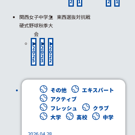
2
1
2
1
関西女子中学生
東西選抜対抗戦
硬式野球秋季大
会
▶
▶
▶
2
2
2
0
0
0
2
2
2
5
3
2
その他
エキスパート
アクティブ
フレッシュ
クラブ
大学
高校
中学
2026.04.28