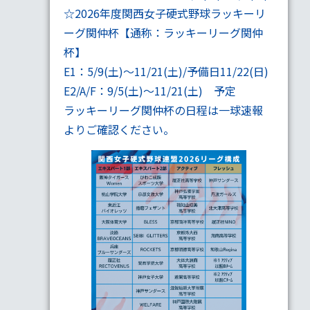
☆2026年度関西女子硬式野球ラッキーリ
ーグ関仲杯【通称：ラッキーリーグ関仲
杯】
E1：5/9(土)～11/21(土)/予備日11/22(日)
E2/A/F：9/5(土)～11/21(土) 予定
ラッキーリーグ関仲杯の
日程
は一球速報
よりご確認ください。