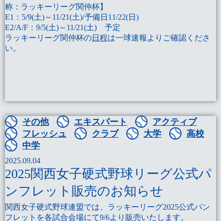
称：ラッキーリーグ関仲杯】
E1：5/9(土)～11/21(土)/予備日11/22(日)
E2/A/F：9/5(土)～11/21(土) 予定
ラッキーリーグ関仲杯の
日程
は一球速報よりご確認くださ
い。
その他
エキスパート
アクティブ
フレッシュ
クラブ
大学
高校
中学
2025.09.04
2025関西女子硬式野球リーグ公式パ
ンフレット販売のお知らせ
関西女子硬式野球連盟では、ラッキーリーグ2025公式パン
フレットを各試合会場にて9/6より販売いたします。