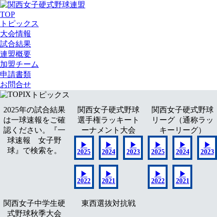
TOP
トピックス
大会情報
試合結果
連盟概要
加盟チーム
申請書類
お問合せ
TOPIX
トピックス
2025年の試合結果
関西女子硬式野球
関西女子硬式野球
は一球速報をご確
選手権ラッキート
リーグ（通称ラッ
認ください。『一
ーナメント大会
キーリーグ）
球速報 女子野
▶
▶
▶
▶
▶
▶
球』で検索を。
2025
2024
2023
2025
2024
2023
▶
▶
▶
▶
2022
2021
2022
2021
関西女子中学生硬
東西選抜対抗戦
式野球秋季大会