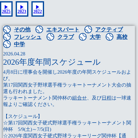
▶
▶
▶
2025
2023
2022
その他
エキスパート
アクティブ
フレッシュ
クラブ
大学
高校
中学
2026.04.28
2026年度年間スケジュール
4月8日に理事会を開催し2026年度の年間スケジュールおよ
び。
第17回関西女子野球選手権ラッキートーナメント大会の抽
選も行われました。
ラッキートーナメント関仲杯の
組合せ
、及び
日程
は一球速
報よりご確認ください。
【スケジュール】
☆第17回関西女子硬式野球選手権ラッキートーナメント関
仲杯 5/9(土)～7/5(日)
☆2026年度関西女子硬式野球ラッキーリーグ関仲杯【通