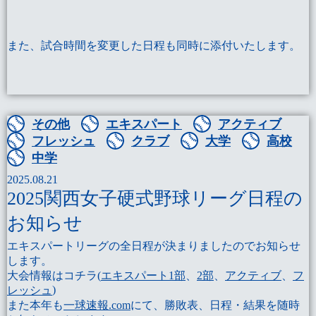
また、試合時間を変更した日程も同時に添付いたします。
その他
エキスパート
アクティブ
フレッシュ
クラブ
大学
高校
中学
2025.08.21
2025関西女子硬式野球リーグ日程の
お知らせ
エキスパートリーグの全日程が決まりましたのでお知らせ
します。
大会情報はコチラ(
エキスパート1部
、
2部
、
アクティブ
、
フ
)
レッシュ
また本年も
一球速報.com
にて、勝敗表、日程・結果を随時