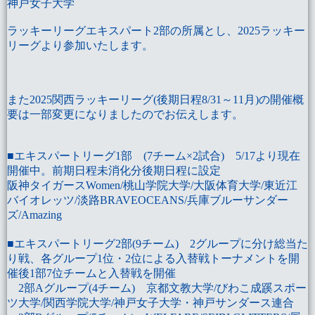
神戸女子大学
ラッキーリーグエキスパート2部の所属とし、2025ラッキー
リーグより参加いたします。
また2025関西ラッキーリーグ(後期日程8/31～11月)の開催概
要は一部変更になりましたのでお伝えします。
■
エキスパートリーグ1部
(7チーム×2試合) 5/17より現在
開催中。前期日程未消化分後期日程に設定
阪神タイガースWomen/桃山学院大学/大阪体育大学/東近江
バイオレッツ/淡路BRAVEOCEANS/兵庫ブルーサンダー
ズ/Amazing
■
エキスパートリーグ2部
(9チーム) 2グループに分け総当た
り戦、各グループ1位・2位による入替戦トーナメントを開
催後1部7位チームと入替戦を開催
2部Aグループ
(4チーム) 京都文教大学/びわこ成蹊スポー
ツ大学/関西学院大学/神戸女子大学・神戸サンダース連合