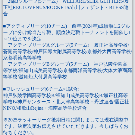
2部Bグループ
(5チーム) WELFARE/SEIBI GLITTERS/履
正社RECTOVENUS/ROCKETS/市川フェザント・BLESS連
合
■
アクティブリーグ
(10チーム) 前年(2024年)成績順に2グル
ープに分け総当たり戦、順位決定戦トーナメントを開催し1
～10位までを決定
アクティブリーグAグループ
(5チーム) 履正社高等学校/
蒼開高等学校/神戸国際大附属高等学校/京都外大西高等学校/
京都明徳高等学校
アクティブリーグBグループ
(5チーム) 神戸弘陵学園高
等学校/福知山成美高等学校/京都両洋高等学校/大体大浪商高
等学校/滋賀短大付属高等学校
■
フレッシュリーグ
(6チーム×1試合)
神戸弘陵学園高等学校B/福知山成美高等学校B/履正社高等
学校B/神戸サンダース・北大津高等学校・丹波連合/履正社
NINO/和歌山Rejina・海南高等学校連合
※2025ラッキーリーグ後期日程に関しましては現在調整中
です。決定次第お伝えさせていただきます。今しばらくお
待ちください。