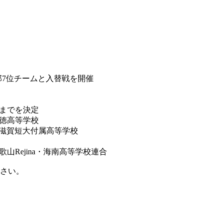
部7位チームと入替戦を開催
位までを決定
明徳高等学校
/滋賀短大付属高等学校
山Rejina・海南高等学校連合
ださい。