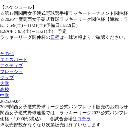
【スケジュール】
☆第17回関西女子硬式野球選手権ラッキートーナメント関仲杯 5/9
☆2026年度関西女子硬式野球ラッキーリーグ関仲杯【通称：
E1：5/9(土)～11/21(土)/予備日11/22(日)
E2/A/F：9/5(土)～11/21(土) 予定
ラッキーリーグ関仲杯の
日程
は一球速報よりご確認ください。
その他
エキスパート
アクティブ
フレッシュ
クラブ
大学
高校
中学
2025.09.04
2025関西女子硬式野球リーグ公式パンフレット販売のお知らせ
関西女子硬式野球連盟では、ラッキーリーグ2025公式パンフレ
価格：1,000円(税込) 各試合会場は
コチラ
※販売部数がなくなり次第販売は終了いたします