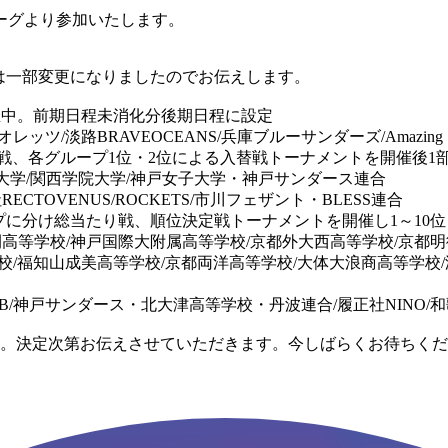
リーグより参加いたします。
催概要は一部変更になりましたのでお伝えします。
在開催中。前期日程未消化分後期日程に設定
ッツ/淡路BRAVEOCEANS/兵庫ブルーサンダーズ/Amazing
り戦、各グループ1位・2位による入替戦トーナメントを開催後1
ツ大学/関西学院大学/神戸女子大学・神戸サンダース連合
履正社RECTOVENUS/ROCKETS/市川フェザント・BLESS連合
グループに分け総当たり戦、順位決定戦トーナメントを開催し1～10
蒼開高等学校/神戸国際大附属高等学校/京都外大西高等学校/京都
学校/福知山成美高等学校/京都両洋高等学校/大体大浪商高等学校
/神戸サンダース・北大津高等学校・丹波連合/履正社NINO/和歌
です。決定次第お伝えさせていただきます。今しばらくお待ちく