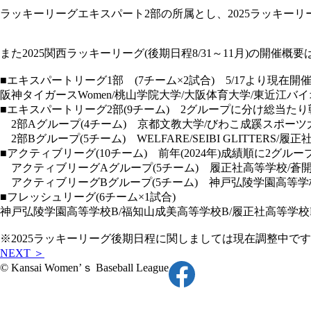
ラッキーリーグエキスパート2部の所属とし、2025ラッキー
また2025関西ラッキーリーグ(後期日程8/31～11月)の開
■
エキスパートリーグ1部
(7チーム×2試合) 5/17より現
阪神タイガースWomen/桃山学院大学/大阪体育大学/東近江バイオレ
■
エキスパートリーグ2部
(9チーム) 2グループに分け総当た
2部Aグループ
(4チーム) 京都文教大学/びわこ成蹊スポー
2部Bグループ
(5チーム) WELFARE/SEIBI GLITTERS/
■
アクティブリーグ
(10チーム) 前年(2024年)成績順に2
アクティブリーグAグループ
(5チーム) 履正社高等学校/
アクティブリーグBグループ
(5チーム) 神戸弘陵学園高等
■
フレッシュリーグ
(6チーム×1試合)
神戸弘陵学園高等学校B/福知山成美高等学校B/履正社高等学校B
※2025ラッキーリーグ後期日程に関しましては現在調整中
NEXT ＞
© Kansai Women’ｓ Baseball League