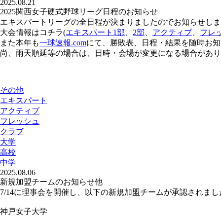
2025.08.21
2025関西女子硬式野球リーグ日程のお知らせ
エキスパートリーグの全日程が決まりましたのでお知らせしま
大会情報はコチラ(
エキスパート1部
、
2部
、
アクティブ
、
フレ
また本年も
一球速報.com
にて、勝敗表、日程・結果を随時お知
尚、雨天順延等の場合は、日時・会場が変更になる場合があり
その他
エキスパート
アクティブ
フレッシュ
クラブ
大学
高校
中学
2025.08.06
新規加盟チームのお知らせ他
7/14に理事会を開催し、以下の新規加盟チームが承認されまし
神戸女子大学