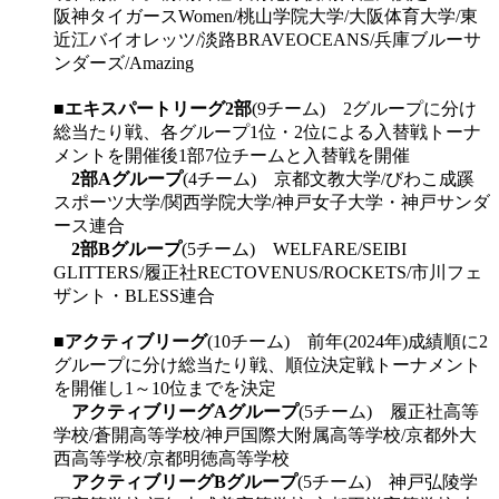
阪神タイガースWomen/桃山学院大学/大阪体育大学/東
近江バイオレッツ/淡路BRAVEOCEANS/兵庫ブルーサ
ンダーズ/Amazing
■
エキスパートリーグ2部
(9チーム) 2グループに分け
総当たり戦、各グループ1位・2位による入替戦トーナ
メントを開催後1部7位チームと入替戦を開催
2部Aグループ
(4チーム) 京都文教大学/びわこ成蹊
スポーツ大学/関西学院大学/神戸女子大学・神戸サンダ
ース連合
2部Bグループ
(5チーム) WELFARE/SEIBI
GLITTERS/履正社RECTOVENUS/ROCKETS/市川フェ
ザント・BLESS連合
■
アクティブリーグ
(10チーム) 前年(2024年)成績順に2
グループに分け総当たり戦、順位決定戦トーナメント
を開催し1～10位までを決定
アクティブリーグAグループ
(5チーム) 履正社高等
学校/蒼開高等学校/神戸国際大附属高等学校/京都外大
西高等学校/京都明徳高等学校
アクティブリーグBグループ
(5チーム) 神戸弘陵学