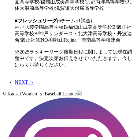
園高等学校/福知山成美高等学校/京都両洋高等学校/大
体大浪商高等学校/滋賀短大付属高等学校
■
フレッシュリーグ
(6チーム×1試合)
神戸弘陵学園高等学校B/福知山成美高等学校B/履正社
高等学校B/神戸サンダース・北大津高等学校・丹波連
合/履正社NINO/和歌山Rejina・海南高等学校連合
※2025ラッキーリーグ後期日程に関しましては現在調
整中です。決定次第お伝えさせていただきます。今し
ばらくお待ちください。
NEXT ＞
© Kansai Women’ｓ Baseball League