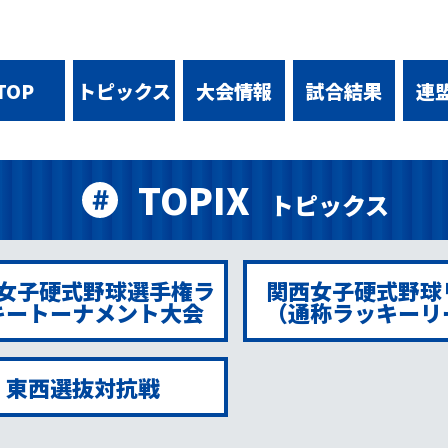
TOP
トピックス
大会情報
試合結果
連
TOPIX
トピックス
女子硬式野球選手権ラ
関西女子硬式野球
キートーナメント大会
（通称ラッキーリ
東西選抜対抗戦