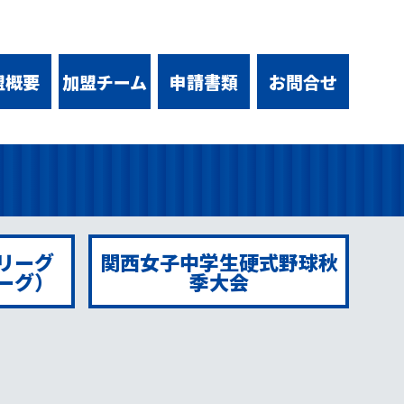
盟概要
加盟チーム
申請書類
お問合せ
リーグ
関西女子中学生硬式野球秋
ーグ）
季大会