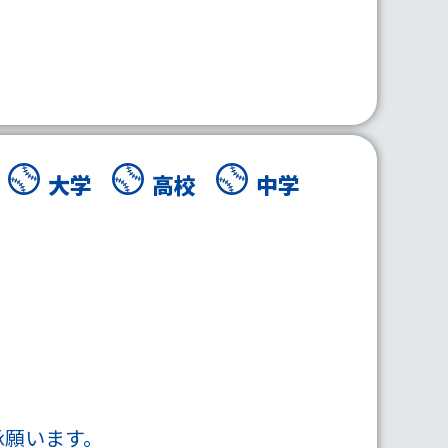
大学
高校
中学
承願います。