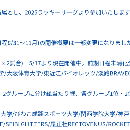
属とし、2025ラッキーリーグより参加いたしま
日程8/31～11月)の開催概要は一部変更になりま
×2試合) 5/17より現在開催中。前期日程未消
/大阪体育大学/東近江バイオレッツ/淡路BRAVEOC
) 2グループに分け総当たり戦、各グループ1位・
文教大学/びわこ成蹊スポーツ大学/関西学院大学/神
E/SEIBI GLITTERS/履正社RECTOVENUS/RO