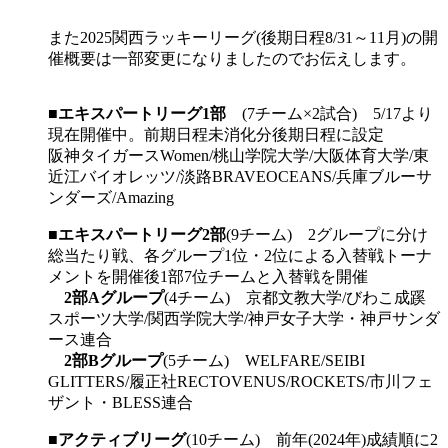
また2025関西ラッキーリーグ(後期日程8/31～11月)の開
催概要は一部変更になりましたのでお伝えします。
■
エキスパートリーグ1部
(7チーム×2試合) 5/17より
現在開催中。前期日程未消化分後期日程に設定
阪神タイガースWomen/桃山学院大学/大阪体育大学/東
近江バイオレッツ/淡路BRAVEOCEANS/兵庫ブルーサ
ンダーズ/Amazing
■
エキスパートリーグ2部
(9チーム) 2グループに分け
総当たり戦、各グループ1位・2位による入替戦トーナ
メントを開催後1部7位チームと入替戦を開催
2部Aグループ
(4チーム) 京都文教大学/びわこ成蹊
スポーツ大学/関西学院大学/神戸女子大学・神戸サンダ
ース連合
2部Bグループ
(5チーム) WELFARE/SEIBI
GLITTERS/履正社RECTOVENUS/ROCKETS/市川フェ
ザント・BLESS連合
■
アクティブリーグ
(10チーム) 前年(2024年)成績順に2