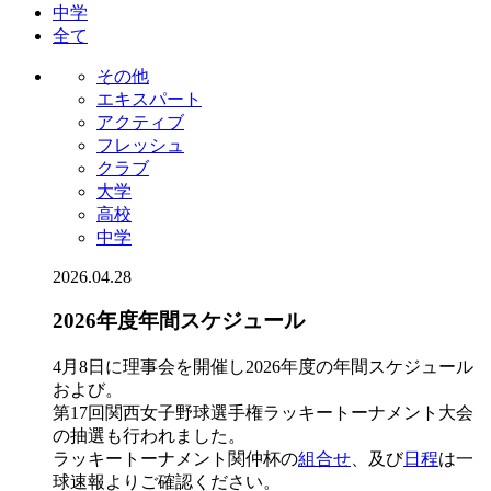
中学
全て
その他
エキスパート
アクティブ
フレッシュ
クラブ
大学
高校
中学
2026.04.28
2026年度年間スケジュール
4月8日に理事会を開催し2026年度の年間スケジュール
および。
第17回関西女子野球選手権ラッキートーナメント大会
の抽選も行われました。
ラッキートーナメント関仲杯の
組合せ
、及び
日程
は一
球速報よりご確認ください。