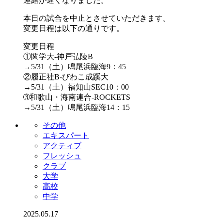
連絡が遅くなりました。
本日の試合を中止とさせていただきます。
変更日程は以下の通りです。
変更日程
①関学大-神戸弘陵B
→5/31（土）鳴尾浜臨海9：45
②履正社B-びわこ成蹊大
→5/31（土）福知山SEC10：00
➂和歌山・海南連合-ROCKETS
→5/31（土）鳴尾浜臨海14：15
その他
エキスパート
アクティブ
フレッシュ
クラブ
大学
高校
中学
2025.05.17