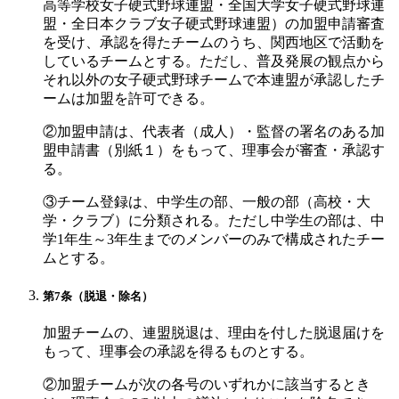
高等学校女子硬式野球連盟・全国大学女子硬式野球連
盟・全日本クラブ女子硬式野球連盟）の加盟申請審査
を受け、承認を得たチームのうち、関西地区で活動を
しているチームとする。ただし、普及発展の観点から
それ以外の女子硬式野球チームで本連盟が承認したチ
ームは加盟を許可できる。
②加盟申請は、代表者（成人）・監督の署名のある加
盟申請書（別紙１）をもって、理事会が審査・承認す
る。
③チーム登録は、中学生の部、一般の部（高校・大
学・クラブ）に分類される。ただし中学生の部は、中
学1年生～3年生までのメンバーのみで構成されたチー
ムとする。
第7条（脱退・除名）
加盟チームの、連盟脱退は、理由を付した脱退届けを
もって、理事会の承認を得るものとする。
②加盟チームが次の各号のいずれかに該当するとき