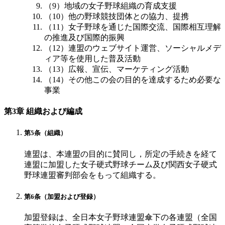
（9）地域の女子野球組織の育成支援
（10）他の野球競技団体との協力、提携
（11）女子野球を通じた国際交流、国際相互理解
の推進及び国際的振興
（12）連盟のウェブサイト運営、ソーシャルメデ
ィア等を使用した普及活動
（13）広報、宣伝、マーケティング活動
（14）その他この会の目的を達成するため必要な
事業
第3章 組織および編成
第5条（組織）
連盟は、本連盟の目的に賛同し，所定の手続きを経て
連盟に加盟した女子硬式野球チーム及び関西女子硬式
野球連盟審判部会をもって組織する。
第6条（加盟および登録）
加盟登録は、全日本女子野球連盟傘下の各連盟（全国