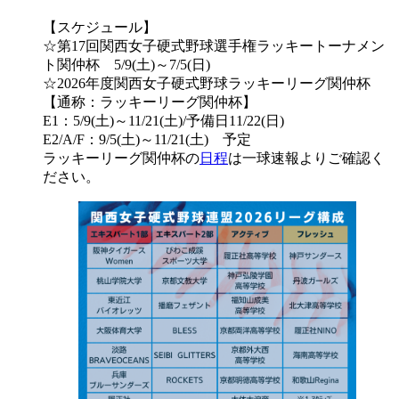
【スケジュール】
☆第17回関西女子硬式野球選手権ラッキートーナメン
ト関仲杯 5/9(土)～7/5(日)
☆2026年度関西女子硬式野球ラッキーリーグ関仲杯
【通称：ラッキーリーグ関仲杯】
E1：5/9(土)～11/21(土)/予備日11/22(日)
E2/A/F：9/5(土)～11/21(土) 予定
ラッキーリーグ関仲杯の
日程
は一球速報よりご確認く
ださい。