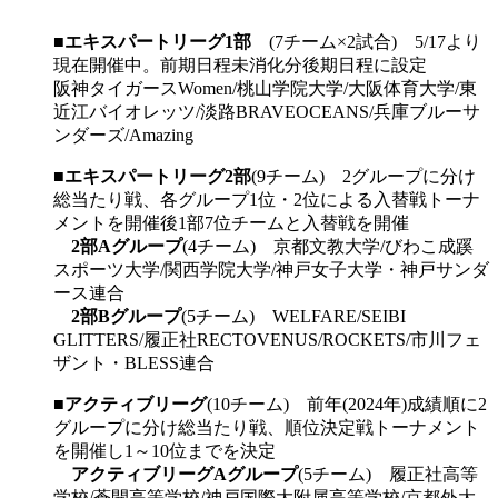
■
エキスパートリーグ1部
(7チーム×2試合) 5/17より
現在開催中。前期日程未消化分後期日程に設定
阪神タイガースWomen/桃山学院大学/大阪体育大学/東
近江バイオレッツ/淡路BRAVEOCEANS/兵庫ブルーサ
ンダーズ/Amazing
■
エキスパートリーグ2部
(9チーム) 2グループに分け
総当たり戦、各グループ1位・2位による入替戦トーナ
メントを開催後1部7位チームと入替戦を開催
2部Aグループ
(4チーム) 京都文教大学/びわこ成蹊
スポーツ大学/関西学院大学/神戸女子大学・神戸サンダ
ース連合
2部Bグループ
(5チーム) WELFARE/SEIBI
GLITTERS/履正社RECTOVENUS/ROCKETS/市川フェ
ザント・BLESS連合
■
アクティブリーグ
(10チーム) 前年(2024年)成績順に2
グループに分け総当たり戦、順位決定戦トーナメント
を開催し1～10位までを決定
アクティブリーグAグループ
(5チーム) 履正社高等
学校/蒼開高等学校/神戸国際大附属高等学校/京都外大