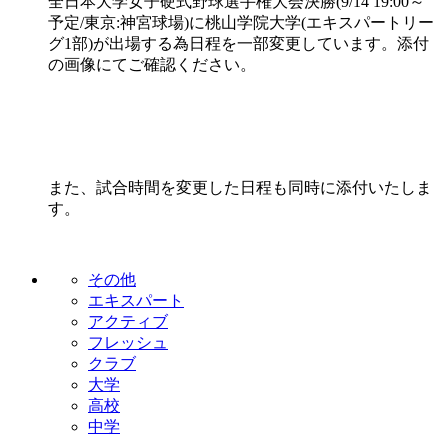
全日本大学女子硬式野球選手権大会決勝(9/14 19:00～
予定/東京:神宮球場)に桃山学院大学(エキスパートリー
グ1部)が出場する為日程を一部変更しています。添付
の画像にてご確認ください。
また、試合時間を変更した日程も同時に添付いたしま
す。
その他
エキスパート
アクティブ
フレッシュ
クラブ
大学
高校
中学