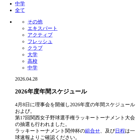
中学
全て
その他
エキスパート
アクティブ
フレッシュ
クラブ
大学
高校
中学
2026.04.28
2026年度年間スケジュール
4月8日に理事会を開催し2026年度の年間スケジュール
および。
第17回関西女子野球選手権ラッキートーナメント大会
の抽選も行われました。
ラッキートーナメント関仲杯の
組合せ
、及び
日程
は一
球速報よりご確認ください。