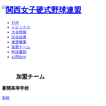
TOP
トピックス
大会情報
試合結果
連盟概要
加盟チーム
申請書類
お問合せ
加盟チーム
蒼開高等学校
高校