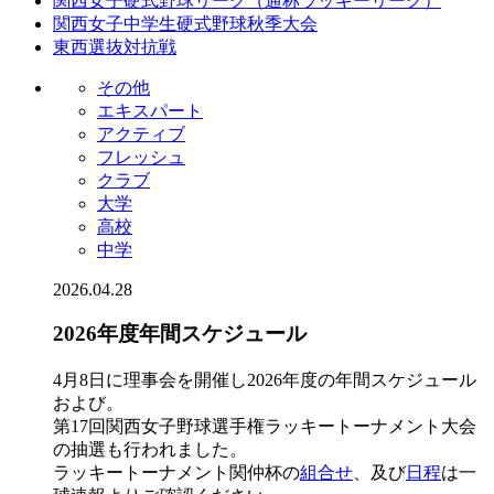
関西女子硬式野球リーグ（通称ラッキーリーグ）
関西女子中学生硬式野球秋季大会
東西選抜対抗戦
その他
エキスパート
アクティブ
フレッシュ
クラブ
大学
高校
中学
2026.04.28
2026年度年間スケジュール
4月8日に理事会を開催し2026年度の年間スケジュール
および。
第17回関西女子野球選手権ラッキートーナメント大会
の抽選も行われました。
ラッキートーナメント関仲杯の
組合せ
、及び
日程
は一