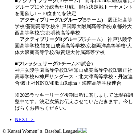
■
アクティブリーグ
(10チーム) 前年(2024年)成績順に2
グループに分け総当たり戦、順位決定戦トーナメント
を開催し1～10位までを決定
アクティブリーグAグループ
(5チーム) 履正社高等
学校/蒼開高等学校/神戸国際大附属高等学校/京都外大
西高等学校/京都明徳高等学校
アクティブリーグBグループ
(5チーム) 神戸弘陵学
園高等学校/福知山成美高等学校/京都両洋高等学校/大
体大浪商高等学校/滋賀短大付属高等学校
■
フレッシュリーグ
(6チーム×1試合)
神戸弘陵学園高等学校B/福知山成美高等学校B/履正社
高等学校B/神戸サンダース・北大津高等学校・丹波連
合/履正社NINO/和歌山Rejina・海南高等学校連合
※2025ラッキーリーグ後期日程に関しましては現在調
整中です。決定次第お伝えさせていただきます。今し
ばらくお待ちください。
NEXT ＞
© Kansai Women’ｓ Baseball League