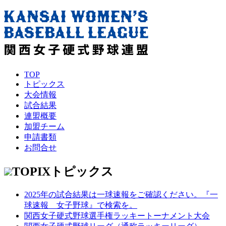
TOP
トピックス
大会情報
試合結果
連盟概要
加盟チーム
申請書類
お問合せ
TOPIX
トピックス
2025年の試合結果は一球速報をご確認ください。『一
球速報 女子野球』で検索を。
関西女子硬式野球選手権ラッキートーナメント大会