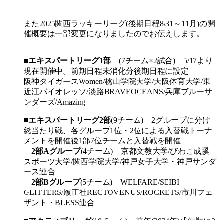
また2025関西ラッキーリーグ(後期日程8/31～11月)の開
催概要は一部変更になりましたのでお伝えします。
■
エキスパートリーグ1部
(7チーム×2試合) 5/17より
現在開催中。前期日程未消化分後期日程に設定
阪神タイガースWomen/桃山学院大学/大阪体育大学/東
近江バイオレッツ/淡路BRAVEOCEANS/兵庫ブルーサ
ンダーズ/Amazing
■
エキスパートリーグ2部
(9チーム) 2グループに分け
総当たり戦、各グループ1位・2位による入替戦トーナ
メントを開催後1部7位チームと入替戦を開催
2部Aグループ
(4チーム) 京都文教大学/びわこ成蹊
スポーツ大学/関西学院大学/神戸女子大学・神戸サンダ
ース連合
2部Bグループ
(5チーム) WELFARE/SEIBI
GLITTERS/履正社RECTOVENUS/ROCKETS/市川フェ
ザント・BLESS連合