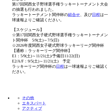
第17回関西女子野球選手権ラッキートーナメント大会
の抽選も行われました。
ラッキートーナメント関仲杯の
組合せ
、及び
日程
は一
球速報よりご確認ください。
【スケジュール】
☆第17回関西女子硬式野球選手権ラッキートーナメン
ト関仲杯 5/9(土)～7/5(日)
☆2026年度関西女子硬式野球ラッキーリーグ関仲杯
【通称：ラッキーリーグ関仲杯】
E1：5/9(土)～11/21(土)/予備日11/22(日)
E2/A/F：9/5(土)～11/21(土) 予定
ラッキーリーグ関仲杯の
日程
は一球速報よりご確認く
ださい。
その他
エキスパート
アクティブ