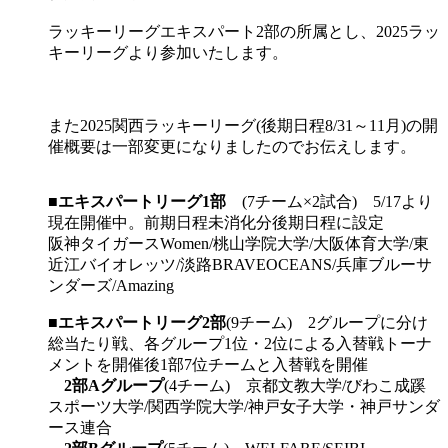
ラッキーリーグエキスパート2部の所属とし、2025ラッ
キーリーグより参加いたします。
また2025関西ラッキーリーグ(後期日程8/31～11月)の開
催概要は一部変更になりましたのでお伝えします。
■
エキスパートリーグ1部
(7チーム×2試合) 5/17より
現在開催中。前期日程未消化分後期日程に設定
阪神タイガースWomen/桃山学院大学/大阪体育大学/東
近江バイオレッツ/淡路BRAVEOCEANS/兵庫ブルーサ
ンダーズ/Amazing
■
エキスパートリーグ2部
(9チーム) 2グループに分け
総当たり戦、各グループ1位・2位による入替戦トーナ
メントを開催後1部7位チームと入替戦を開催
2部Aグループ
(4チーム) 京都文教大学/びわこ成蹊
スポーツ大学/関西学院大学/神戸女子大学・神戸サンダ
ース連合