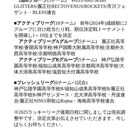
2部Bグループ
(5チーム) WELFARE/SEIBI
GLITTERS/履正社RECTOVENUS/ROCKETS/市川フェ
ザント・BLESS連合
■
アクティブリーグ
(10チーム) 前年(2024年)成績順に2
グループに分け総当たり戦、順位決定戦トーナメント
を開催し1～10位までを決定
アクティブリーグAグループ
(5チーム) 履正社高等
学校/蒼開高等学校/神戸国際大附属高等学校/京都外大
西高等学校/京都明徳高等学校
アクティブリーグBグループ
(5チーム) 神戸弘陵学
園高等学校/福知山成美高等学校/京都両洋高等学校/大
体大浪商高等学校/滋賀短大付属高等学校
■
フレッシュリーグ
(6チーム×1試合)
神戸弘陵学園高等学校B/福知山成美高等学校B/履正社
高等学校B/神戸サンダース・北大津高等学校・丹波連
合/履正社NINO/和歌山Rejina・海南高等学校連合
※2025ラッキーリーグ後期日程に関しましては現在調
整中です。決定次第お伝えさせていただきます。今し
ばらくお待ちください。