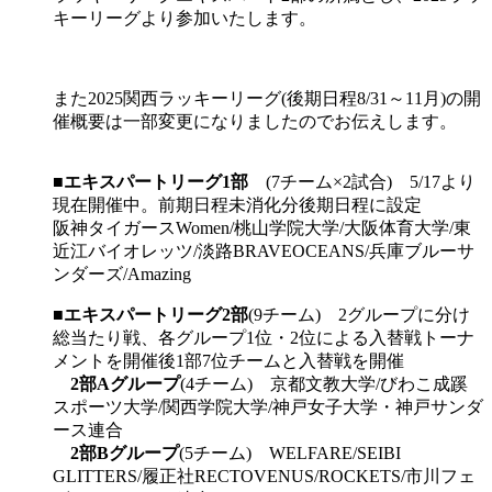
キーリーグより参加いたします。
また2025関西ラッキーリーグ(後期日程8/31～11月)の開
催概要は一部変更になりましたのでお伝えします。
■
エキスパートリーグ1部
(7チーム×2試合) 5/17より
現在開催中。前期日程未消化分後期日程に設定
阪神タイガースWomen/桃山学院大学/大阪体育大学/東
近江バイオレッツ/淡路BRAVEOCEANS/兵庫ブルーサ
ンダーズ/Amazing
■
エキスパートリーグ2部
(9チーム) 2グループに分け
総当たり戦、各グループ1位・2位による入替戦トーナ
メントを開催後1部7位チームと入替戦を開催
2部Aグループ
(4チーム) 京都文教大学/びわこ成蹊
スポーツ大学/関西学院大学/神戸女子大学・神戸サンダ
ース連合
2部Bグループ
(5チーム) WELFARE/SEIBI
GLITTERS/履正社RECTOVENUS/ROCKETS/市川フェ