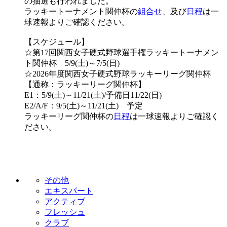
の抽選も行われました。
ラッキートーナメント関仲杯の
組合せ
、及び
日程
は一
球速報よりご確認ください。
【スケジュール】
☆第17回関西女子硬式野球選手権ラッキートーナメン
ト関仲杯 5/9(土)～7/5(日)
☆2026年度関西女子硬式野球ラッキーリーグ関仲杯
【通称：ラッキーリーグ関仲杯】
E1：5/9(土)～11/21(土)/予備日11/22(日)
E2/A/F：9/5(土)～11/21(土) 予定
ラッキーリーグ関仲杯の
日程
は一球速報よりご確認く
ださい。
その他
エキスパート
アクティブ
フレッシュ
クラブ