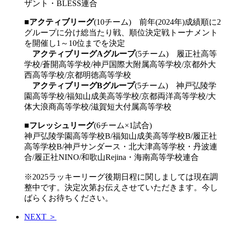
ザント・BLESS連合
■
アクティブリーグ
(10チーム) 前年(2024年)成績順に2
グループに分け総当たり戦、順位決定戦トーナメント
を開催し1～10位までを決定
アクティブリーグAグループ
(5チーム) 履正社高等
学校/蒼開高等学校/神戸国際大附属高等学校/京都外大
西高等学校/京都明徳高等学校
アクティブリーグBグループ
(5チーム) 神戸弘陵学
園高等学校/福知山成美高等学校/京都両洋高等学校/大
体大浪商高等学校/滋賀短大付属高等学校
■
フレッシュリーグ
(6チーム×1試合)
神戸弘陵学園高等学校B/福知山成美高等学校B/履正社
高等学校B/神戸サンダース・北大津高等学校・丹波連
合/履正社NINO/和歌山Rejina・海南高等学校連合
※2025ラッキーリーグ後期日程に関しましては現在調
整中です。決定次第お伝えさせていただきます。今し
ばらくお待ちください。
NEXT ＞