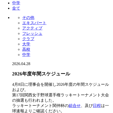
中学
全て
その他
エキスパート
アクティブ
フレッシュ
クラブ
大学
高校
中学
2026.04.28
2026年度年間スケジュール
4月8日に理事会を開催し2026年度の年間スケジュール
および。
第17回関西女子野球選手権ラッキートーナメント大会
の抽選も行われました。
ラッキートーナメント関仲杯の
組合せ
、及び
日程
は一
球速報よりご確認ください。