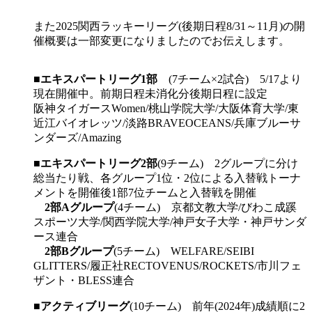
また2025関西ラッキーリーグ(後期日程8/31～11月)の開
催概要は一部変更になりましたのでお伝えします。
■
エキスパートリーグ1部
(7チーム×2試合) 5/17より
現在開催中。前期日程未消化分後期日程に設定
阪神タイガースWomen/桃山学院大学/大阪体育大学/東
近江バイオレッツ/淡路BRAVEOCEANS/兵庫ブルーサ
ンダーズ/Amazing
■
エキスパートリーグ2部
(9チーム) 2グループに分け
総当たり戦、各グループ1位・2位による入替戦トーナ
メントを開催後1部7位チームと入替戦を開催
2部Aグループ
(4チーム) 京都文教大学/びわこ成蹊
スポーツ大学/関西学院大学/神戸女子大学・神戸サンダ
ース連合
2部Bグループ
(5チーム) WELFARE/SEIBI
GLITTERS/履正社RECTOVENUS/ROCKETS/市川フェ
ザント・BLESS連合
■
アクティブリーグ
(10チーム) 前年(2024年)成績順に2