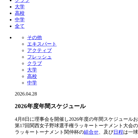
クラブ
大学
高校
中学
全て
その他
エキスパート
アクティブ
フレッシュ
クラブ
大学
高校
中学
2026.04.28
2026年度年間スケジュール
4月8日に理事会を開催し2026年度の年間スケジュール
第17回関西女子野球選手権ラッキートーナメント大会
ラッキートーナメント関仲杯の
組合せ
、及び
日程
は一球