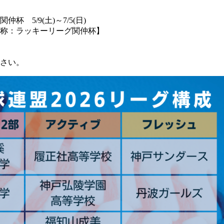
5/9(土)～7/5(日)
通称：ラッキーリーグ関仲杯】
さい。