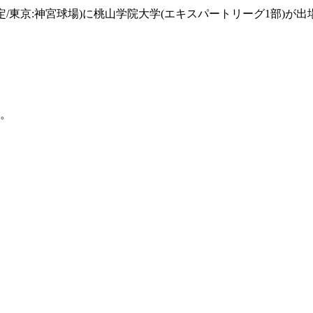
0～予定/東京:神宮球場)に桃山学院大学(エキスパートリーグ1
。