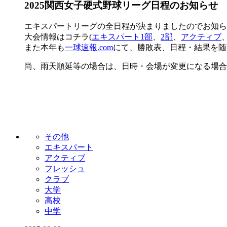
2025関西女子硬式野球リーグ日程のお知らせ
エキスパートリーグの全日程が決まりましたのでお知ら
大会情報はコチラ(
エキスパート1部
、
2部
、
アクティブ
また本年も
一球速報.com
にて、勝敗表、日程・結果を随
尚、雨天順延等の場合は、日時・会場が変更になる場合
その他
エキスパート
アクティブ
フレッシュ
クラブ
大学
高校
中学