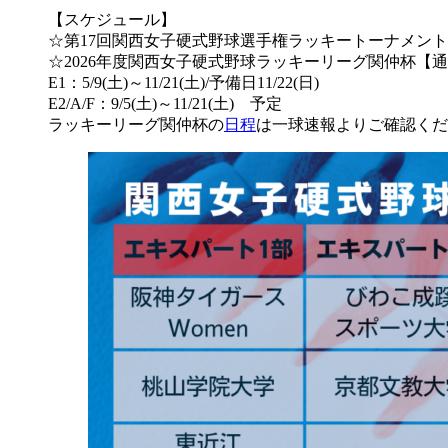
【スケジュール】
☆第17回関西女子硬式野球選手権ラッキートーナメント関仲杯 
☆2026年度関西女子硬式野球ラッキーリーグ関仲杯【
E1：5/9(土)～11/21(土)/予備日11/22(日)
E2/A/F：9/5(土)～11/21(土) 予定
ラッキーリーグ関仲杯の
日程
は一球速報よりご確認くだ