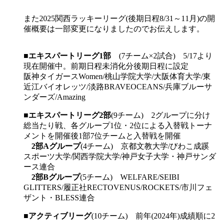
また2025関西ラッキーリーグ(後期日程8/31～11月)の開
催概要は一部変更になりましたのでお伝えします。
■
エキスパートリーグ1部
(7チーム×2試合) 5/17より
現在開催中。前期日程未消化分後期日程に設定
阪神タイガースWomen/桃山学院大学/大阪体育大学/東
近江バイオレッツ/淡路BRAVEOCEANS/兵庫ブルーサ
ンダーズ/Amazing
■
エキスパートリーグ2部
(9チーム) 2グループに分け
総当たり戦、各グループ1位・2位による入替戦トーナ
メントを開催後1部7位チームと入替戦を開催
2部Aグループ
(4チーム) 京都文教大学/びわこ成蹊
スポーツ大学/関西学院大学/神戸女子大学・神戸サンダ
ース連合
2部Bグループ
(5チーム) WELFARE/SEIBI
GLITTERS/履正社RECTOVENUS/ROCKETS/市川フェ
ザント・BLESS連合
■
アクティブリーグ
(10チーム) 前年(2024年)成績順に2