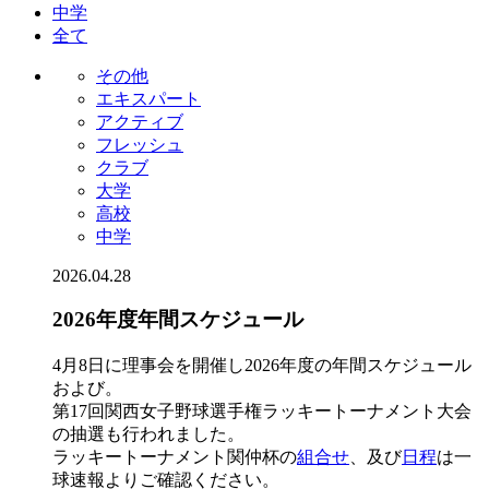
中学
全て
その他
エキスパート
アクティブ
フレッシュ
クラブ
大学
高校
中学
2026.04.28
2026年度年間スケジュール
4月8日に理事会を開催し2026年度の年間スケジュール
および。
第17回関西女子野球選手権ラッキートーナメント大会
の抽選も行われました。
ラッキートーナメント関仲杯の
組合せ
、及び
日程
は一
球速報よりご確認ください。