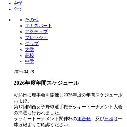
中学
全て
その他
エキスパート
アクティブ
フレッシュ
クラブ
大学
高校
中学
2026.04.28
2026年度年間スケジュール
4月8日に理事会を開催し2026年度の年間スケジュール
および。
第17回関西女子野球選手権ラッキートーナメント大会
の抽選も行われました。
ラッキートーナメント関仲杯の
組合せ
、及び
日程
は一
球速報よりご確認ください。