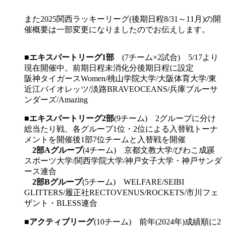
また2025関西ラッキーリーグ(後期日程8/31～11月)の開
催概要は一部変更になりましたのでお伝えします。
■
エキスパートリーグ1部
(7チーム×2試合) 5/17より
現在開催中。前期日程未消化分後期日程に設定
阪神タイガースWomen/桃山学院大学/大阪体育大学/東
近江バイオレッツ/淡路BRAVEOCEANS/兵庫ブルーサ
ンダーズ/Amazing
■
エキスパートリーグ2部
(9チーム) 2グループに分け
総当たり戦、各グループ1位・2位による入替戦トーナ
メントを開催後1部7位チームと入替戦を開催
2部Aグループ
(4チーム) 京都文教大学/びわこ成蹊
スポーツ大学/関西学院大学/神戸女子大学・神戸サンダ
ース連合
2部Bグループ
(5チーム) WELFARE/SEIBI
GLITTERS/履正社RECTOVENUS/ROCKETS/市川フェ
ザント・BLESS連合
■
アクティブリーグ
(10チーム) 前年(2024年)成績順に2