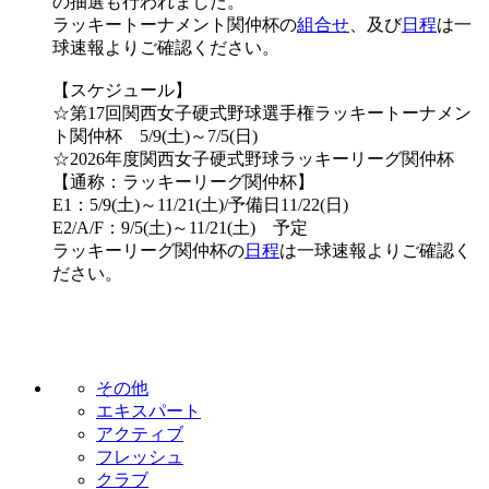
の抽選も行われました。
ラッキートーナメント関仲杯の
組合せ
、及び
日程
は一
球速報よりご確認ください。
【スケジュール】
☆第17回関西女子硬式野球選手権ラッキートーナメン
ト関仲杯 5/9(土)～7/5(日)
☆2026年度関西女子硬式野球ラッキーリーグ関仲杯
【通称：ラッキーリーグ関仲杯】
E1：5/9(土)～11/21(土)/予備日11/22(日)
E2/A/F：9/5(土)～11/21(土) 予定
ラッキーリーグ関仲杯の
日程
は一球速報よりご確認く
ださい。
その他
エキスパート
アクティブ
フレッシュ
クラブ