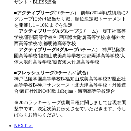
ザント・BLESS連合
■
アクティブリーグ
(10チーム) 前年(2024年)成績順に2
グループに分け総当たり戦、順位決定戦トーナメント
を開催し1～10位までを決定
アクティブリーグAグループ
(5チーム) 履正社高等
学校/蒼開高等学校/神戸国際大附属高等学校/京都外大
西高等学校/京都明徳高等学校
アクティブリーグBグループ
(5チーム) 神戸弘陵学
園高等学校/福知山成美高等学校/京都両洋高等学校/大
体大浪商高等学校/滋賀短大付属高等学校
■
フレッシュリーグ
(6チーム×1試合)
神戸弘陵学園高等学校B/福知山成美高等学校B/履正社
高等学校B/神戸サンダース・北大津高等学校・丹波連
合/履正社NINO/和歌山Rejina・海南高等学校連合
※2025ラッキーリーグ後期日程に関しましては現在調
整中です。決定次第お伝えさせていただきます。今し
ばらくお待ちください。
NEXT ＞