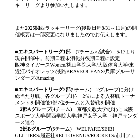
キーリーグより参加いたします。
また2025関西ラッキーリーグ(後期日程8/31～11月)の開
催概要は一部変更になりましたのでお伝えします。
■
エキスパートリーグ1部
(7チーム×2試合) 5/17より
現在開催中。前期日程未消化分後期日程に設定
阪神タイガースWomen/桃山学院大学/大阪体育大学/東
近江バイオレッツ/淡路BRAVEOCEANS/兵庫ブルーサ
ンダーズ/Amazing
■
エキスパートリーグ2部
(9チーム) 2グループに分け
総当たり戦、各グループ1位・2位による入替戦トーナ
メントを開催後1部7位チームと入替戦を開催
2部Aグループ
(4チーム) 京都文教大学/びわこ成蹊
スポーツ大学/関西学院大学/神戸女子大学・神戸サンダ
ース連合
2部Bグループ
(5チーム) WELFARE/SEIBI
GLITTERS/履正社RECTOVENUS/ROCKETS/市川フェ