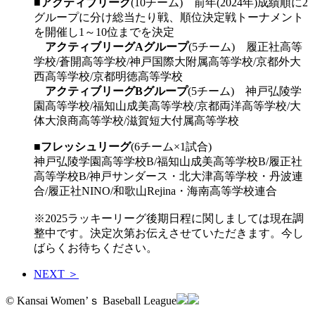
■
アクティブリーグ
(10チーム) 前年(2024年)成績順に2
グループに分け総当たり戦、順位決定戦トーナメント
を開催し1～10位までを決定
アクティブリーグAグループ
(5チーム) 履正社高等
学校/蒼開高等学校/神戸国際大附属高等学校/京都外大
西高等学校/京都明徳高等学校
アクティブリーグBグループ
(5チーム) 神戸弘陵学
園高等学校/福知山成美高等学校/京都両洋高等学校/大
体大浪商高等学校/滋賀短大付属高等学校
■
フレッシュリーグ
(6チーム×1試合)
神戸弘陵学園高等学校B/福知山成美高等学校B/履正社
高等学校B/神戸サンダース・北大津高等学校・丹波連
合/履正社NINO/和歌山Rejina・海南高等学校連合
※2025ラッキーリーグ後期日程に関しましては現在調
整中です。決定次第お伝えさせていただきます。今し
ばらくお待ちください。
NEXT ＞
© Kansai Women’ｓ Baseball League