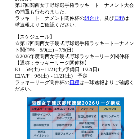
第17回関西女子野球選手権ラッキートーナメント大会
の抽選も行われました。
ラッキートーナメント関仲杯の
組合せ
、及び
日程
は一
球速報よりご確認ください。
【スケジュール】
☆第17回関西女子硬式野球選手権ラッキートーナメン
ト関仲杯 5/9(土)～7/5(日)
☆2026年度関西女子硬式野球ラッキーリーグ関仲杯
【通称：ラッキーリーグ関仲杯】
E1：5/9(土)～11/21(土)/予備日11/22(日)
E2/A/F：9/5(土)～11/21(土) 予定
ラッキーリーグ関仲杯の
日程
は一球速報よりご確認く
ださい。