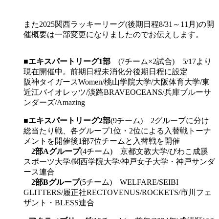
また2025関西ラッキーリーグ(後期日程8/31～11月)の開
催概要は一部変更になりましたのでお伝えします。
■
エキスパートリーグ1部
(7チーム×2試合) 5/17より
現在開催中。前期日程未消化分後期日程に設定
阪神タイガースWomen/桃山学院大学/大阪体育大学/東
近江バイオレッツ/淡路BRAVEOCEANS/兵庫ブルーサ
ンダーズ/Amazing
■
エキスパートリーグ2部
(9チーム) 2グループに分け
総当たり戦、各グループ1位・2位による入替戦トーナ
メントを開催後1部7位チームと入替戦を開催
2部Aグループ
(4チーム) 京都文教大学/びわこ成蹊
スポーツ大学/関西学院大学/神戸女子大学・神戸サンダ
ース連合
2部Bグループ
(5チーム) WELFARE/SEIBI
GLITTERS/履正社RECTOVENUS/ROCKETS/市川フェ
ザント・BLESS連合