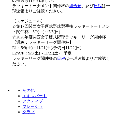
の抽選も行われました。
ラッキートーナメント関仲杯の
組合せ
、及び
日程
は一
球速報よりご確認ください。
【スケジュール】
☆第17回関西女子硬式野球選手権ラッキートーナメン
ト関仲杯 5/9(土)～7/5(日)
☆2026年度関西女子硬式野球ラッキーリーグ関仲杯
【通称：ラッキーリーグ関仲杯】
E1：5/9(土)～11/21(土)/予備日11/22(日)
E2/A/F：9/5(土)～11/21(土) 予定
ラッキーリーグ関仲杯の
日程
は一球速報よりご確認く
ださい。
その他
エキスパート
アクティブ
フレッシュ
クラブ