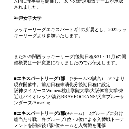
7/14に理事会を開催し、以下の新規加盟チームが承認
されました。
神戸女子大学
ラッキーリーグエキスパート2部の所属とし、2025ラッ
キーリーグより参加いたします。
また2025関西ラッキーリーグ(後期日程8/31～11月)の開
催概要は一部変更になりましたのでお伝えします。
■
エキスパートリーグ1部
(7チーム×2試合) 5/17より
現在開催中。前期日程未消化分後期日程に設定
阪神タイガースWomen/桃山学院大学/大阪体育大学/東
近江バイオレッツ/淡路BRAVEOCEANS/兵庫ブルーサ
ンダーズ/Amazing
■
エキスパートリーグ2部
(9チーム) 2グループに分け
総当たり戦、各グループ1位・2位による入替戦トーナ
メントを開催後1部7位チームと入替戦を開催