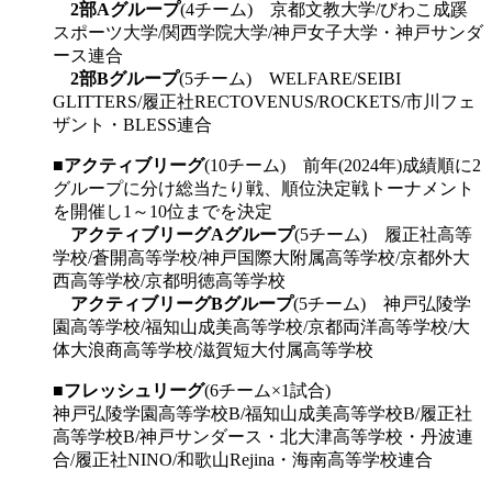
2部Aグループ
(4チーム) 京都文教大学/びわこ成蹊
スポーツ大学/関西学院大学/神戸女子大学・神戸サンダ
ース連合
2部Bグループ
(5チーム) WELFARE/SEIBI
GLITTERS/履正社RECTOVENUS/ROCKETS/市川フェ
ザント・BLESS連合
■
アクティブリーグ
(10チーム) 前年(2024年)成績順に2
グループに分け総当たり戦、順位決定戦トーナメント
を開催し1～10位までを決定
アクティブリーグAグループ
(5チーム) 履正社高等
学校/蒼開高等学校/神戸国際大附属高等学校/京都外大
西高等学校/京都明徳高等学校
アクティブリーグBグループ
(5チーム) 神戸弘陵学
園高等学校/福知山成美高等学校/京都両洋高等学校/大
体大浪商高等学校/滋賀短大付属高等学校
■
フレッシュリーグ
(6チーム×1試合)
神戸弘陵学園高等学校B/福知山成美高等学校B/履正社
高等学校B/神戸サンダース・北大津高等学校・丹波連
合/履正社NINO/和歌山Rejina・海南高等学校連合