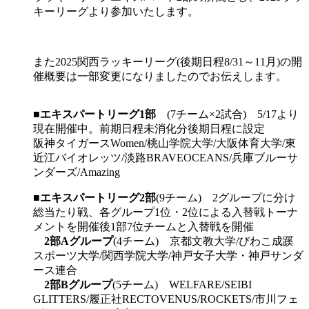
キーリーグより参加いたします。
また2025関西ラッキーリーグ(後期日程8/31～11月)の開
催概要は一部変更になりましたのでお伝えします。
■
エキスパートリーグ1部
(7チーム×2試合) 5/17より
現在開催中。前期日程未消化分後期日程に設定
阪神タイガースWomen/桃山学院大学/大阪体育大学/東
近江バイオレッツ/淡路BRAVEOCEANS/兵庫ブルーサ
ンダーズ/Amazing
■
エキスパートリーグ2部
(9チーム) 2グループに分け
総当たり戦、各グループ1位・2位による入替戦トーナ
メントを開催後1部7位チームと入替戦を開催
2部Aグループ
(4チーム) 京都文教大学/びわこ成蹊
スポーツ大学/関西学院大学/神戸女子大学・神戸サンダ
ース連合
2部Bグループ
(5チーム) WELFARE/SEIBI
GLITTERS/履正社RECTOVENUS/ROCKETS/市川フェ