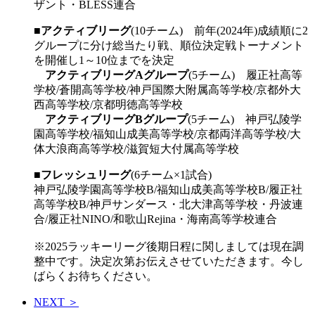
ザント・BLESS連合
■
アクティブリーグ
(10チーム) 前年(2024年)成績順に2
グループに分け総当たり戦、順位決定戦トーナメント
を開催し1～10位までを決定
アクティブリーグAグループ
(5チーム) 履正社高等
学校/蒼開高等学校/神戸国際大附属高等学校/京都外大
西高等学校/京都明徳高等学校
アクティブリーグBグループ
(5チーム) 神戸弘陵学
園高等学校/福知山成美高等学校/京都両洋高等学校/大
体大浪商高等学校/滋賀短大付属高等学校
■
フレッシュリーグ
(6チーム×1試合)
神戸弘陵学園高等学校B/福知山成美高等学校B/履正社
高等学校B/神戸サンダース・北大津高等学校・丹波連
合/履正社NINO/和歌山Rejina・海南高等学校連合
※2025ラッキーリーグ後期日程に関しましては現在調
整中です。決定次第お伝えさせていただきます。今し
ばらくお待ちください。
NEXT ＞