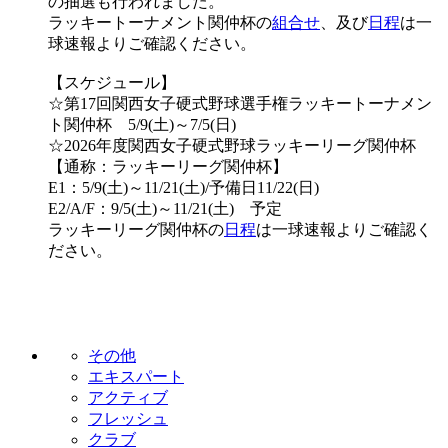
の抽選も行われました。
ラッキートーナメント関仲杯の
組合せ
、及び
日程
は一
球速報よりご確認ください。
【スケジュール】
☆第17回関西女子硬式野球選手権ラッキートーナメン
ト関仲杯 5/9(土)～7/5(日)
☆2026年度関西女子硬式野球ラッキーリーグ関仲杯
【通称：ラッキーリーグ関仲杯】
E1：5/9(土)～11/21(土)/予備日11/22(日)
E2/A/F：9/5(土)～11/21(土) 予定
ラッキーリーグ関仲杯の
日程
は一球速報よりご確認く
ださい。
その他
エキスパート
アクティブ
フレッシュ
クラブ