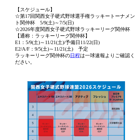
【スケジュール】
☆第17回関西女子硬式野球選手権ラッキートーナメン
ト関仲杯 5/9(土)～7/5(日)
☆2026年度関西女子硬式野球ラッキーリーグ関仲杯
【通称：ラッキーリーグ関仲杯】
E1：5/9(土)～11/21(土)/予備日11/22(日)
E2/A/F：9/5(土)～11/21(土) 予定
ラッキーリーグ関仲杯の
日程
は一球速報よりご確認く
ださい。