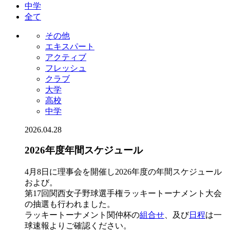
中学
全て
その他
エキスパート
アクティブ
フレッシュ
クラブ
大学
高校
中学
2026.04.28
2026年度年間スケジュール
4月8日に理事会を開催し2026年度の年間スケジュール
および。
第17回関西女子野球選手権ラッキートーナメント大会
の抽選も行われました。
ラッキートーナメント関仲杯の
組合せ
、及び
日程
は一
球速報よりご確認ください。