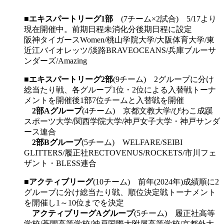
■
エキスパートリーグ1部
(7チーム×2試合) 5/17より
現在開催中。前期日程未消化分後期日程に設定
阪神タイガースWomen/桃山学院大学/大阪体育大学/東
近江バイオレッツ/淡路BRAVEOCEANS/兵庫ブルーサ
ンダーズ/Amazing
■
エキスパートリーグ2部
(9チーム) 2グループに分け
総当たり戦、各グループ1位・2位による入替戦トーナ
メントを開催後1部7位チームと入替戦を開催
2部Aグループ
(4チーム) 京都文教大学/びわこ成蹊
スポーツ大学/関西学院大学/神戸女子大学・神戸サンダ
ース連合
2部Bグループ
(5チーム) WELFARE/SEIBI
GLITTERS/履正社RECTOVENUS/ROCKETS/市川フェ
ザント・BLESS連合
■
アクティブリーグ
(10チーム) 前年(2024年)成績順に2
グループに分け総当たり戦、順位決定戦トーナメント
を開催し1～10位までを決定
アクティブリーグAグループ
(5チーム) 履正社高等
学校/蒼開高等学校/神戸国際大附属高等学校/京都外大