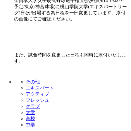
全日本大学女子硬式野球選手権大会決勝(9/14 19:00～
予定/東京:神宮球場)に桃山学院大学(エキスパートリー
グ1部)が出場する為日程を一部変更しています。添付
の画像にてご確認ください。
また、試合時間を変更した日程も同時に添付いたしま
す。
その他
エキスパート
アクティブ
フレッシュ
クラブ
大学
高校
中学