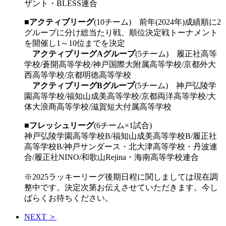
ザント・BLESS連合
■
アクティブリーグ
(10チーム) 前年(2024年)成績順に2
グループに分け総当たり戦、順位決定戦トーナメント
を開催し1～10位までを決定
アクティブリーグAグループ
(5チーム) 履正社高等
学校/蒼開高等学校/神戸国際大附属高等学校/京都外大
西高等学校/京都明徳高等学校
アクティブリーグBグループ
(5チーム) 神戸弘陵学
園高等学校/福知山成美高等学校/京都両洋高等学校/大
体大浪商高等学校/滋賀短大付属高等学校
■
フレッシュリーグ
(6チーム×1試合)
神戸弘陵学園高等学校B/福知山成美高等学校B/履正社
高等学校B/神戸サンダース・北大津高等学校・丹波連
合/履正社NINO/和歌山Rejina・海南高等学校連合
※2025ラッキーリーグ後期日程に関しましては現在調
整中です。決定次第お伝えさせていただきます。今し
ばらくお待ちください。
NEXT ＞