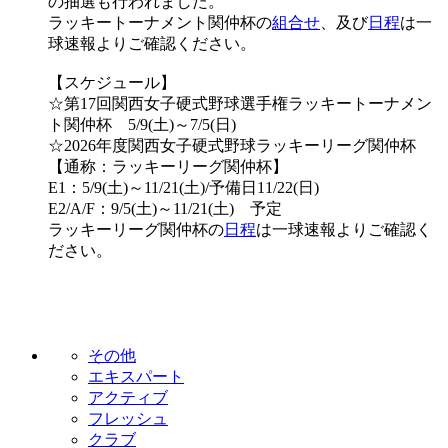
の抽選も行われました。
ラッキートーナメント関仲杯の
組合せ
、及び
日程
は一
球速報よりご確認ください。
【スケジュール】
☆第17回関西女子硬式野球選手権ラッキートーナメン
ト関仲杯 5/9(土)～7/5(日)
☆2026年度関西女子硬式野球ラッキーリーグ関仲杯
【通称：ラッキーリーグ関仲杯】
E1：5/9(土)～11/21(土)/予備日11/22(日)
E2/A/F：9/5(土)～11/21(土) 予定
ラッキーリーグ関仲杯の
日程
は一球速報よりご確認く
ださい。
その他
エキスパート
アクティブ
フレッシュ
クラブ