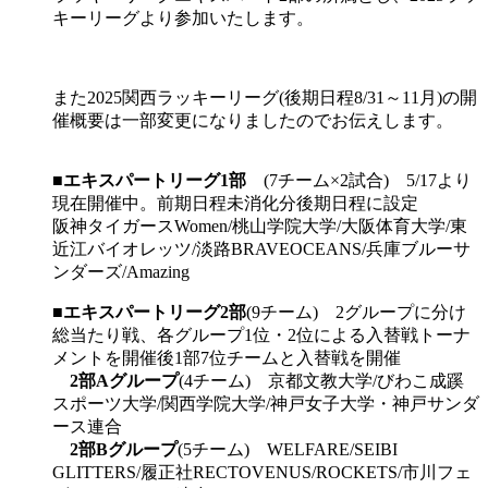
キーリーグより参加いたします。
また2025関西ラッキーリーグ(後期日程8/31～11月)の開
催概要は一部変更になりましたのでお伝えします。
■
エキスパートリーグ1部
(7チーム×2試合) 5/17より
現在開催中。前期日程未消化分後期日程に設定
阪神タイガースWomen/桃山学院大学/大阪体育大学/東
近江バイオレッツ/淡路BRAVEOCEANS/兵庫ブルーサ
ンダーズ/Amazing
■
エキスパートリーグ2部
(9チーム) 2グループに分け
総当たり戦、各グループ1位・2位による入替戦トーナ
メントを開催後1部7位チームと入替戦を開催
2部Aグループ
(4チーム) 京都文教大学/びわこ成蹊
スポーツ大学/関西学院大学/神戸女子大学・神戸サンダ
ース連合
2部Bグループ
(5チーム) WELFARE/SEIBI
GLITTERS/履正社RECTOVENUS/ROCKETS/市川フェ