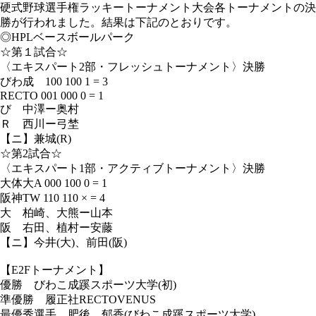
硬式野球選手権ラッキートーナメント大会各トーナメントの決
勝が行われました。結果は下記のとおりです。
◎HPLベースボールパーク
☆第１試合☆
〈エキスパート2部・フレッシュトーナメント〉決勝
びわ成 100 100 1 = 3
RECTO 001 000 0 = 1
び 中澤ー奥村
Ｒ 西川ー弓埜
【ニ】兼城(R)
☆第2試合☆
〈エキスパート1部・アクティブトーナメント〉決勝
大体大A 000 100 0 = 1
阪神TW 110 110 × = 4
大 柏崎、大熊ー山本
阪 右田、植村ー安藤
【ニ】今井(大)、前田(阪)
【E2Fトーナメント】
優勝 びわこ成蹊スポーツ大学(初)
準優勝 履正社RECTOVENUS
最優秀選手 肥後 郁香(びわこ成蹊スポーツ大学)