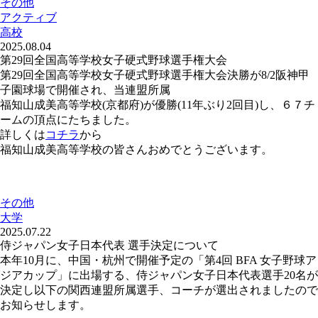
その他
アクティブ
高校
2025.08.04
第29回全国高等学校女子硬式野球選手権大会
第29回全国高等学校女子硬式野球選手権大会決勝が8/2阪神甲
子園球場で開催され、当連盟所属
福知山成美高等学校(京都府)が優勝(11年ぶり2回目)し、６７チ
ームの頂点にたちました。
詳しくは
コチラ
から
福知山成美高等学校の皆さんおめでとうございます。
その他
大学
2025.07.22
侍ジャパン女子日本代表 選手決定について
本年10月に、中国・杭州で開催予定の「第4回 BFA 女子野球ア
ジアカップ」に出場する、侍ジャパン女子日本代表選手20名が
決定し以下の関西連盟所属選手、コーチが選出されましたので
お知らせします。