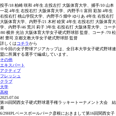
投手/18 柏崎 咲和 4年生 左投左打 大阪体育大学、捕手/10 山本
一花 4年生 右投右打 大阪体育大学、内野手/1 富田 彩加 4年生
右投右打 桃山学院大学、内野手/5 畑中 ゆりあ 4年生 右投右打
大阪体育大学、内野手/21 木村 睦実 4年生 右投右打 大阪体育大
学、内野手/46 荒川 莉子 3年生 右投右打 大阪体育大学、コーチ
/80 横井 光治 大阪体育大学女子硬式野球部 監督、コーチ /70 松
村 豊司 京都文教大学女子硬式野球部 監督
詳しくは
コチラ
から
※今回の女子野球アジアカップは、全日本大学女子硬式野球連
盟に所属する選手で編成しています。
その他
エキスパート
アクティブ
フレッシュ
クラブ
大学
高校
2025.07.04
第16回関西女子硬式野球選手権ラッキートーナメント大会 結
果
6/29HPLベースボールパーク彦根におきまして第16回関西女子