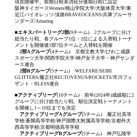
現在開催中。前期日程未消化分後期日程に設定
阪神タイガースWomen/桃山学院大学/大阪体育大学/東
近江バイオレッツ/淡路BRAVEOCEANS/兵庫ブルーサ
ンダーズ/Amazing
■
エキスパートリーグ2部
(9チーム) 2グループに分け
総当たり戦、各グループ1位・2位による入替戦トーナ
メントを開催後1部7位チームと入替戦を開催
2部Aグループ
(4チーム) 京都文教大学/びわこ成蹊
スポーツ大学/関西学院大学/神戸女子大学・神戸サンダ
ース連合
2部Bグループ
(5チーム) WELFARE/SEIBI
GLITTERS/履正社RECTOVENUS/ROCKETS/市川フェ
ザント・BLESS連合
■
アクティブリーグ
(10チーム) 前年(2024年)成績順に2
グループに分け総当たり戦、順位決定戦トーナメント
を開催し1～10位までを決定
アクティブリーグAグループ
(5チーム) 履正社高等
学校/蒼開高等学校/神戸国際大附属高等学校/京都外大
西高等学校/京都明徳高等学校
アクティブリーグBグループ
(5チーム) 神戸弘陵学