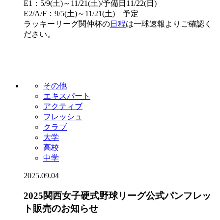
E1：5/9(土)～11/21(土)/予備日11/22(日)
E2/A/F：9/5(土)～11/21(土) 予定
ラッキーリーグ関仲杯の
日程
は一球速報よりご確認く
ださい。
その他
エキスパート
アクティブ
フレッシュ
クラブ
大学
高校
中学
2025.09.04
2025関西女子硬式野球リーグ公式パンフレッ
ト販売のお知らせ