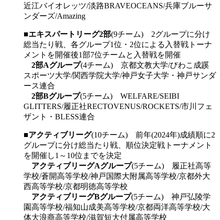
近江バイオレッツ/淡路BRAVEOCEANS/兵庫ブルーサ
ンダーズ/Amazing
■
エキスパートリーグ2部
(9チーム) 2グループに分け
総当たり戦、各グループ1位・2位による入替戦トーナ
メントを開催後1部7位チームと入替戦を開催
2部Aグループ
(4チーム) 京都文教大学/びわこ成蹊
スポーツ大学/関西学院大学/神戸女子大学・神戸サンダ
ース連合
2部Bグループ
(5チーム) WELFARE/SEIBI
GLITTERS/履正社RECTOVENUS/ROCKETS/市川フェ
ザント・BLESS連合
■
アクティブリーグ
(10チーム) 前年(2024年)成績順に2
グループに分け総当たり戦、順位決定戦トーナメント
を開催し1～10位までを決定
アクティブリーグAグループ
(5チーム) 履正社高等
学校/蒼開高等学校/神戸国際大附属高等学校/京都外大
西高等学校/京都明徳高等学校
アクティブリーグBグループ
(5チーム) 神戸弘陵学
園高等学校/福知山成美高等学校/京都両洋高等学校/大
体大浪商高等学校/滋賀短大付属高等学校