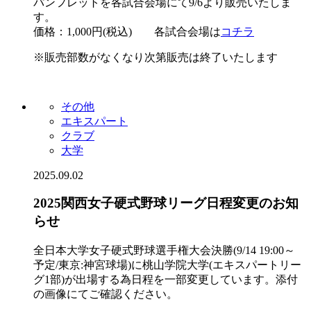
パンフレットを各試合会場にて9/6より販売いたしま
す。
価格：1,000円(税込) 各試合会場は
コチラ
※販売部数がなくなり次第販売は終了いたします
その他
エキスパート
クラブ
大学
2025.09.02
2025関西女子硬式野球リーグ日程変更のお知
らせ
全日本大学女子硬式野球選手権大会決勝(9/14 19:00～
予定/東京:神宮球場)に桃山学院大学(エキスパートリー
グ1部)が出場する為日程を一部変更しています。添付
の画像にてご確認ください。