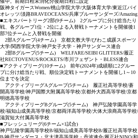
催中。前期日程未消化分後期日程に設定
阪神タイガースWomen/桃山学院大学/大阪体育大学/東近江バイ
オレッツ/淡路BRAVEOCEANS/兵庫ブルーサンダーズ/Amazing
■
エキスパートリーグ2部
(9チーム) 2グループに分け総当たり
戦、各グループ1位・2位による入替戦トーナメントを開催後1
部7位チームと入替戦を開催
2部Aグループ
(4チーム) 京都文教大学/びわこ成蹊スポーツ
大学/関西学院大学/神戸女子大学・神戸サンダース連合
2部Bグループ
(5チーム) WELFARE/SEIBI GLITTERS/履正
社RECTOVENUS/ROCKETS/市川フェザント・BLESS連合
■
アクティブリーグ
(10チーム) 前年(2024年)成績順に2グルー
プに分け総当たり戦、順位決定戦トーナメントを開催し1～10
位までを決定
アクティブリーグAグループ
(5チーム) 履正社高等学校/蒼
開高等学校/神戸国際大附属高等学校/京都外大西高等学校/京都
明徳高等学校
アクティブリーグBグループ
(5チーム) 神戸弘陵学園高等学
校/福知山成美高等学校/京都両洋高等学校/大体大浪商高等学校/
滋賀短大付属高等学校
■
フレッシュリーグ
(6チーム×1試合)
神戸弘陵学園高等学校B/福知山成美高等学校B/履正社高等学校
B/神戸サンダース・北大津高等学校・丹波連合/履正社NINO/和