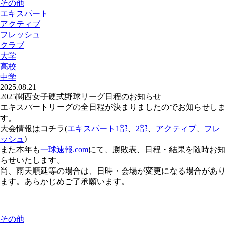
その他
エキスパート
アクティブ
フレッシュ
クラブ
大学
高校
中学
2025.08.21
2025関西女子硬式野球リーグ日程のお知らせ
エキスパートリーグの全日程が決まりましたのでお知らせしま
す。
大会情報はコチラ(
エキスパート1部
、
2部
、
アクティブ
、
フレ
)
ッシュ
また本年も
一球速報.com
にて、勝敗表、日程・結果を随時お知
らせいたします。
尚、雨天順延等の場合は、日時・会場が変更になる場合があり
ます。あらかじめご了承願います。
その他