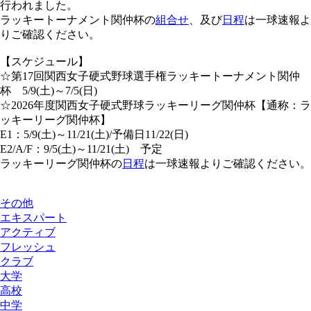
行われました。
ラッキートーナメント関仲杯の
組合せ
、及び
日程
は一球速報よ
りご確認ください。
【スケジュール】
☆第17回関西女子硬式野球選手権ラッキートーナメント関仲
杯 5/9(土)～7/5(日)
☆2026年度関西女子硬式野球ラッキーリーグ関仲杯【通称：ラ
ッキーリーグ関仲杯】
E1：5/9(土)～11/21(土)/予備日11/22(日)
E2/A/F：9/5(土)～11/21(土) 予定
ラッキーリーグ関仲杯の
日程
は一球速報よりご確認ください。
その他
エキスパート
アクティブ
フレッシュ
クラブ
大学
高校
中学