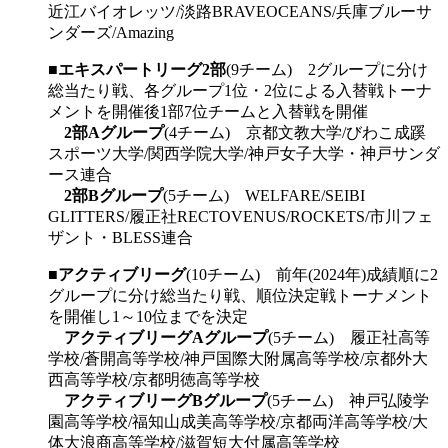
近江バイオレッツ/淡路BRAVEOCEANS/兵庫ブルーサ
ンダーズ/Amazing
■
エキスパートリーグ2部
(9チーム) 2グループに分け
総当たり戦、各グループ1位・2位による入替戦トーナ
メントを開催後1部7位チームと入替戦を開催
2部Aグループ
(4チーム) 京都文教大学/びわこ成蹊
スポーツ大学/関西学院大学/神戸女子大学・神戸サンダ
ース連合
2部Bグループ
(5チーム) WELFARE/SEIBI
GLITTERS/履正社RECTOVENUS/ROCKETS/市川フェ
ザント・BLESS連合
■
アクティブリーグ
(10チーム) 前年(2024年)成績順に2
グループに分け総当たり戦、順位決定戦トーナメント
を開催し1～10位までを決定
アクティブリーグAグループ
(5チーム) 履正社高等
学校/蒼開高等学校/神戸国際大附属高等学校/京都外大
西高等学校/京都明徳高等学校
アクティブリーグBグループ
(5チーム) 神戸弘陵学
園高等学校/福知山成美高等学校/京都両洋高等学校/大
体大浪商高等学校/滋賀短大付属高等学校