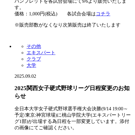
パンフレットを各試合会場にて9/6より販売いたしま
す。
価格：1,000円(税込) 各試合会場は
コチラ
※販売部数がなくなり次第販売は終了いたします
その他
エキスパート
クラブ
大学
2025.09.02
2025関西女子硬式野球リーグ日程変更のお知
らせ
全日本大学女子硬式野球選手権大会決勝(9/14 19:00～
予定/東京:神宮球場)に桃山学院大学(エキスパートリー
グ1部)が出場する為日程を一部変更しています。添付
の画像にてご確認ください。