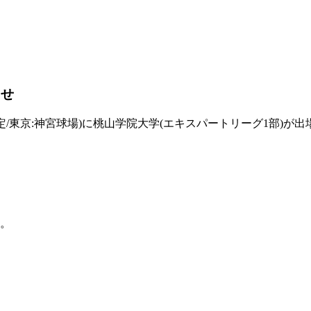
らせ
0～予定/東京:神宮球場)に桃山学院大学(エキスパートリーグ1
。