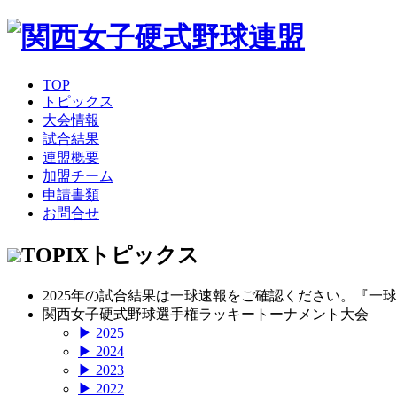
TOP
トピックス
大会情報
試合結果
連盟概要
加盟チーム
申請書類
お問合せ
TOPIX
トピックス
2025年の試合結果は一球速報をご確認ください。『一
関西女子硬式野球選手権ラッキートーナメント大会
▶ 2025
▶ 2024
▶ 2023
▶ 2022