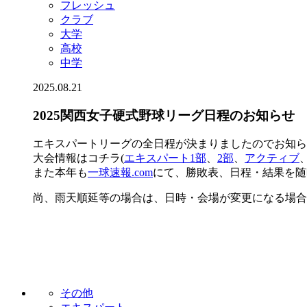
フレッシュ
クラブ
大学
高校
中学
2025.08.21
2025関西女子硬式野球リーグ日程のお知らせ
エキスパートリーグの全日程が決まりましたのでお知ら
大会情報はコチラ(
エキスパート1部
、
2部
、
アクティブ
また本年も
一球速報.com
にて、勝敗表、日程・結果を随
尚、雨天順延等の場合は、日時・会場が変更になる場合
その他