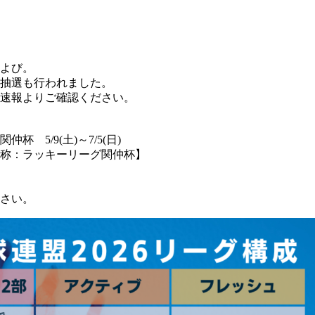
および。
の抽選も行われました。
速報よりご確認ください。
5/9(土)～7/5(日)
通称：ラッキーリーグ関仲杯】
さい。