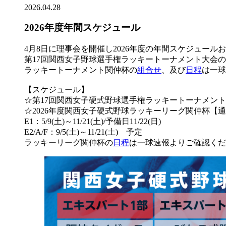
2026.04.28
2026年度年間スケジュール
4月8日に理事会を開催し2026年度の年間スケジュール
第17回関西女子野球選手権ラッキートーナメント大会
ラッキートーナメント関仲杯の
組合せ
、及び
日程
は一球
【スケジュール】
☆第17回関西女子硬式野球選手権ラッキートーナメント関仲杯 
☆2026年度関西女子硬式野球ラッキーリーグ関仲杯【
E1：5/9(土)～11/21(土)/予備日11/22(日)
E2/A/F：9/5(土)～11/21(土) 予定
ラッキーリーグ関仲杯の
日程
は一球速報よりご確認くだ