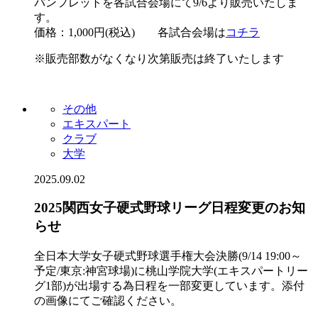
パンフレットを各試合会場にて9/6より販売いたしま
す。
価格：1,000円(税込) 各試合会場は
コチラ
※販売部数がなくなり次第販売は終了いたします
その他
エキスパート
クラブ
大学
2025.09.02
2025関西女子硬式野球リーグ日程変更のお知
らせ
全日本大学女子硬式野球選手権大会決勝(9/14 19:00～
予定/東京:神宮球場)に桃山学院大学(エキスパートリー
グ1部)が出場する為日程を一部変更しています。添付
の画像にてご確認ください。