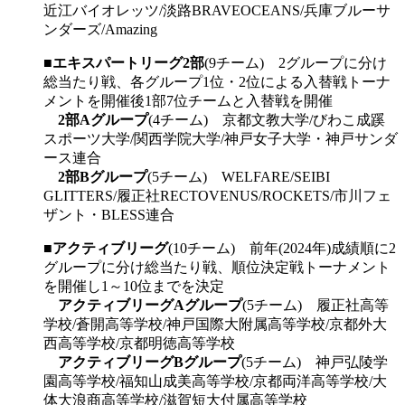
近江バイオレッツ/淡路BRAVEOCEANS/兵庫ブルーサ
ンダーズ/Amazing
■
エキスパートリーグ2部
(9チーム) 2グループに分け
総当たり戦、各グループ1位・2位による入替戦トーナ
メントを開催後1部7位チームと入替戦を開催
2部Aグループ
(4チーム) 京都文教大学/びわこ成蹊
スポーツ大学/関西学院大学/神戸女子大学・神戸サンダ
ース連合
2部Bグループ
(5チーム) WELFARE/SEIBI
GLITTERS/履正社RECTOVENUS/ROCKETS/市川フェ
ザント・BLESS連合
■
アクティブリーグ
(10チーム) 前年(2024年)成績順に2
グループに分け総当たり戦、順位決定戦トーナメント
を開催し1～10位までを決定
アクティブリーグAグループ
(5チーム) 履正社高等
学校/蒼開高等学校/神戸国際大附属高等学校/京都外大
西高等学校/京都明徳高等学校
アクティブリーグBグループ
(5チーム) 神戸弘陵学
園高等学校/福知山成美高等学校/京都両洋高等学校/大
体大浪商高等学校/滋賀短大付属高等学校