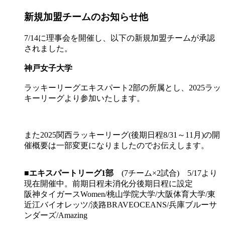
新規加盟チームのお知らせ他
7/14に理事会を開催し、以下の新規加盟チームが承認
されました。
神戸女子大学
ラッキーリーグエキスパート2部の所属とし、2025ラッ
キーリーグより参加いたします。
また2025関西ラッキーリーグ(後期日程8/31～11月)の開
催概要は一部変更になりましたのでお伝えします。
■
エキスパートリーグ1部
(7チーム×2試合) 5/17より
現在開催中。前期日程未消化分後期日程に設定
阪神タイガースWomen/桃山学院大学/大阪体育大学/東
近江バイオレッツ/淡路BRAVEOCEANS/兵庫ブルーサ
ンダーズ/Amazing