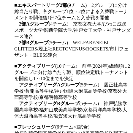
■
エキスパートリーグ2部
(9チーム) 2グループに分け
総当たり戦、各グループ1位・2位による入替戦トーナ
メントを開催後1部7位チームと入替戦を開催
2部Aグループ
(4チーム) 京都文教大学/びわこ成蹊
スポーツ大学/関西学院大学/神戸女子大学・神戸サンダ
ース連合
2部Bグループ
(5チーム) WELFARE/SEIBI
GLITTERS/履正社RECTOVENUS/ROCKETS/市川フェ
ザント・BLESS連合
■
アクティブリーグ
(10チーム) 前年(2024年)成績順に2
グループに分け総当たり戦、順位決定戦トーナメント
を開催し1～10位までを決定
アクティブリーグAグループ
(5チーム) 履正社高等
学校/蒼開高等学校/神戸国際大附属高等学校/京都外大
西高等学校/京都明徳高等学校
アクティブリーグBグループ
(5チーム) 神戸弘陵学
園高等学校/福知山成美高等学校/京都両洋高等学校/大
体大浪商高等学校/滋賀短大付属高等学校
■
フレッシュリーグ
(6チーム×1試合)