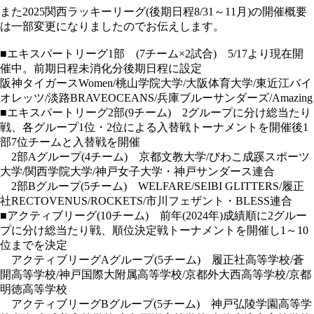
また2025関西ラッキーリーグ(後期日程8/31～11月)の開催概要
は一部変更になりましたのでお伝えします。
■
エキスパートリーグ1部
(7チーム×2試合) 5/17より現在開
催中。前期日程未消化分後期日程に設定
阪神タイガースWomen/桃山学院大学/大阪体育大学/東近江バイ
オレッツ/淡路BRAVEOCEANS/兵庫ブルーサンダーズ/Amazing
■
エキスパートリーグ2部
(9チーム) 2グループに分け総当たり
戦、各グループ1位・2位による入替戦トーナメントを開催後1
部7位チームと入替戦を開催
2部Aグループ
(4チーム) 京都文教大学/びわこ成蹊スポーツ
大学/関西学院大学/神戸女子大学・神戸サンダース連合
2部Bグループ
(5チーム) WELFARE/SEIBI GLITTERS/履正
社RECTOVENUS/ROCKETS/市川フェザント・BLESS連合
■
アクティブリーグ
(10チーム) 前年(2024年)成績順に2グルー
プに分け総当たり戦、順位決定戦トーナメントを開催し1～10
位までを決定
アクティブリーグAグループ
(5チーム) 履正社高等学校/蒼
開高等学校/神戸国際大附属高等学校/京都外大西高等学校/京都
明徳高等学校
アクティブリーグBグループ
(5チーム) 神戸弘陵学園高等学