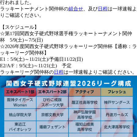
行われました。
ラッキートーナメント関仲杯の
組合せ
、及び
日程
は一球速報よ
りご確認ください。
【スケジュール】
☆第17回関西女子硬式野球選手権ラッキートーナメント関仲
杯 5/9(土)～7/5(日)
☆2026年度関西女子硬式野球ラッキーリーグ関仲杯【通称：ラ
ッキーリーグ関仲杯】
E1：5/9(土)～11/21(土)/予備日11/22(日)
E2/A/F：9/5(土)～11/21(土) 予定
ラッキーリーグ関仲杯の
日程
は一球速報よりご確認ください。