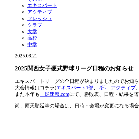
エキスパート
アクティブ
フレッシュ
クラブ
大学
高校
中学
2025.08.21
2025関西女子硬式野球リーグ日程のお知らせ
エキスパートリーグの全日程が決まりましたのでお知ら
大会情報はコチラ(
エキスパート1部
、
2部
、
アクティブ
また本年も
一球速報.com
にて、勝敗表、日程・結果を随
尚、雨天順延等の場合は、日時・会場が変更になる場合