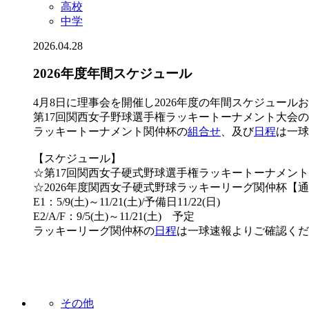
高校
中学
2026.04.28
2026年度年間スケジュール
4月8日に理事会を開催し2026年度の年間スケジュール
第17回関西女子野球選手権ラッキートーナメント大会
ラッキートーナメント関仲杯の
組合せ
、及び
日程
は一球
【スケジュール】
☆第17回関西女子硬式野球選手権ラッキートーナメント関仲杯 
☆2026年度関西女子硬式野球ラッキーリーグ関仲杯【
E1：5/9(土)～11/21(土)/予備日11/22(日)
E2/A/F：9/5(土)～11/21(土) 予定
ラッキーリーグ関仲杯の
日程
は一球速報よりご確認くだ
その他