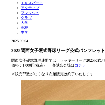
エキスパート
アクティブ
フレッシュ
クラブ
大学
高校
中学
2025.09.04
2025関西女子硬式野球リーグ公式パンフレッ
関西女子硬式野球連盟では、ラッキーリーグ2025公式
価格：1,000円(税込) 各試合会場は
コチラ
※販売部数がなくなり次第販売は終了いたします