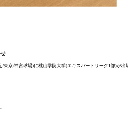
らせ
0～予定/東京:神宮球場)に桃山学院大学(エキスパートリーグ1
。