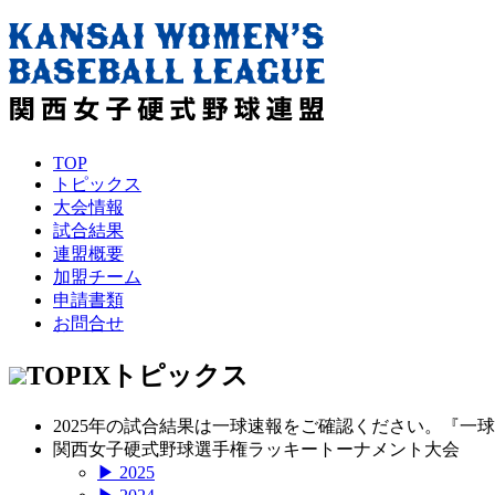
TOP
トピックス
大会情報
試合結果
連盟概要
加盟チーム
申請書類
お問合せ
TOPIX
トピックス
2025年の試合結果は一球速報をご確認ください。『一
関西女子硬式野球選手権ラッキートーナメント大会
▶ 2025