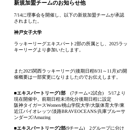
新規加盟チームのお知らせ他
7/14に理事会を開催し、以下の新規加盟チームが承認
されました。
神戸女子大学
ラッキーリーグエキスパート2部の所属とし、2025ラッ
キーリーグより参加いたします。
また2025関西ラッキーリーグ(後期日程8/31～11月)の開
催概要は一部変更になりましたのでお伝えします。
■
エキスパートリーグ1部
(7チーム×2試合) 5/17より
現在開催中。前期日程未消化分後期日程に設定
阪神タイガースWomen/桃山学院大学/大阪体育大学/東
近江バイオレッツ/淡路BRAVEOCEANS/兵庫ブルーサ
ンダーズ/Amazing
■
エキスパートリーグ2部
(9チーム) 2グループに分け