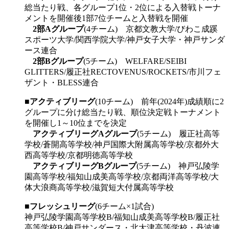
総当たり戦、各グループ1位・2位による入替戦トーナ
メントを開催後1部7位チームと入替戦を開催
2部Aグループ
(4チーム) 京都文教大学/びわこ成蹊
スポーツ大学/関西学院大学/神戸女子大学・神戸サンダ
ース連合
2部Bグループ
(5チーム) WELFARE/SEIBI
GLITTERS/履正社RECTOVENUS/ROCKETS/市川フェ
ザント・BLESS連合
■
アクティブリーグ
(10チーム) 前年(2024年)成績順に2
グループに分け総当たり戦、順位決定戦トーナメント
を開催し1～10位までを決定
アクティブリーグAグループ
(5チーム) 履正社高等
学校/蒼開高等学校/神戸国際大附属高等学校/京都外大
西高等学校/京都明徳高等学校
アクティブリーグBグループ
(5チーム) 神戸弘陵学
園高等学校/福知山成美高等学校/京都両洋高等学校/大
体大浪商高等学校/滋賀短大付属高等学校
■
フレッシュリーグ
(6チーム×1試合)
神戸弘陵学園高等学校B/福知山成美高等学校B/履正社
高等学校B/神戸サンダース・北大津高等学校・丹波連