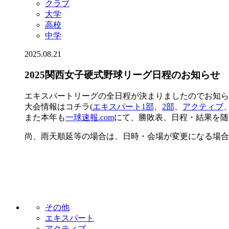
クラブ
大学
高校
中学
2025.08.21
2025関西女子硬式野球リーグ日程のお知らせ
エキスパートリーグの全日程が決まりましたのでお知ら
大会情報はコチラ(
エキスパート1部
、
2部
、
アクティブ
また本年も
一球速報.com
にて、勝敗表、日程・結果を随
尚、雨天順延等の場合は、日時・会場が変更になる場合
その他
エキスパート
アクティブ