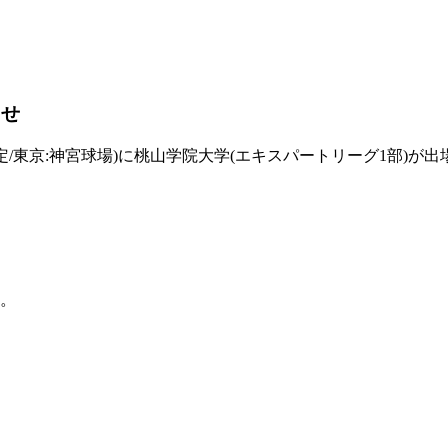
らせ
0～予定/東京:神宮球場)に桃山学院大学(エキスパートリーグ1
。