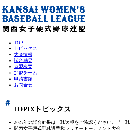
TOP
トピックス
大会情報
試合結果
連盟概要
加盟チーム
申請書類
お問合せ
TOPIX
トピックス
2025年の試合結果は一球速報をご確認ください。『一
関西女子硬式野球選手権ラッキートーナメント大会