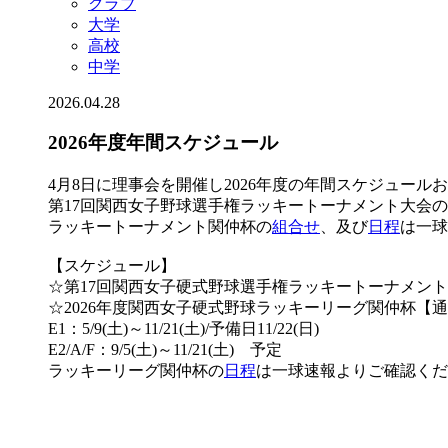
クラブ
大学
高校
中学
2026.04.28
2026年度年間スケジュール
4月8日に理事会を開催し2026年度の年間スケジュール
第17回関西女子野球選手権ラッキートーナメント大会
ラッキートーナメント関仲杯の
組合せ
、及び
日程
は一球
【スケジュール】
☆第17回関西女子硬式野球選手権ラッキートーナメント関仲杯 
☆2026年度関西女子硬式野球ラッキーリーグ関仲杯【
E1：5/9(土)～11/21(土)/予備日11/22(日)
E2/A/F：9/5(土)～11/21(土) 予定
ラッキーリーグ関仲杯の
日程
は一球速報よりご確認くだ