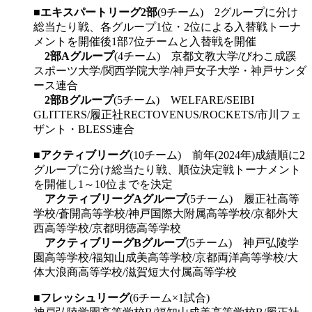
■
エキスパートリーグ2部
(9チーム) 2グループに分け
総当たり戦、各グループ1位・2位による入替戦トーナ
メントを開催後1部7位チームと入替戦を開催
2部Aグループ
(4チーム) 京都文教大学/びわこ成蹊
スポーツ大学/関西学院大学/神戸女子大学・神戸サンダ
ース連合
2部Bグループ
(5チーム) WELFARE/SEIBI
GLITTERS/履正社RECTOVENUS/ROCKETS/市川フェ
ザント・BLESS連合
■
アクティブリーグ
(10チーム) 前年(2024年)成績順に2
グループに分け総当たり戦、順位決定戦トーナメント
を開催し1～10位までを決定
アクティブリーグAグループ
(5チーム) 履正社高等
学校/蒼開高等学校/神戸国際大附属高等学校/京都外大
西高等学校/京都明徳高等学校
アクティブリーグBグループ
(5チーム) 神戸弘陵学
園高等学校/福知山成美高等学校/京都両洋高等学校/大
体大浪商高等学校/滋賀短大付属高等学校
■
フレッシュリーグ
(6チーム×1試合)