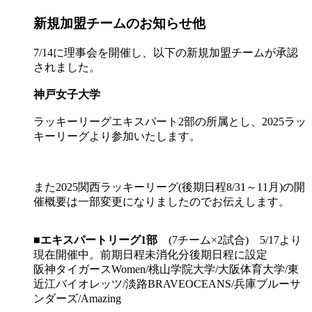
新規加盟チームのお知らせ他
7/14に理事会を開催し、以下の新規加盟チームが承認
されました。
神戸女子大学
ラッキーリーグエキスパート2部の所属とし、2025ラッ
キーリーグより参加いたします。
また2025関西ラッキーリーグ(後期日程8/31～11月)の開
催概要は一部変更になりましたのでお伝えします。
■
エキスパートリーグ1部
(7チーム×2試合) 5/17より
現在開催中。前期日程未消化分後期日程に設定
阪神タイガースWomen/桃山学院大学/大阪体育大学/東
近江バイオレッツ/淡路BRAVEOCEANS/兵庫ブルーサ
ンダーズ/Amazing