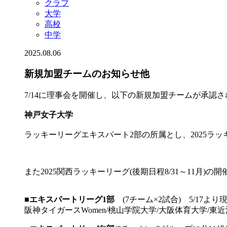
クラブ
大学
高校
中学
2025.08.06
新規加盟チームのお知らせ他
7/14に理事会を開催し、以下の新規加盟チームが承認
神戸女子大学
ラッキーリーグエキスパート2部の所属とし、2025ラ
また2025関西ラッキーリーグ(後期日程8/31～11月
■
エキスパートリーグ1部
(7チーム×2試合) 5/17
阪神タイガースWomen/桃山学院大学/大阪体育大学/東近江