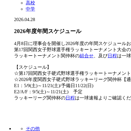
高校
中学
2026.04.28
2026年度年間スケジュール
4月8日に理事会を開催し2026年度の年間スケジュール
第17回関西女子野球選手権ラッキートーナメント大会
ラッキートーナメント関仲杯の
組合せ
、及び
日程
は一球
【スケジュール】
☆第17回関西女子硬式野球選手権ラッキートーナメント関仲杯 
☆2026年度関西女子硬式野球ラッキーリーグ関仲杯【
E1：5/9(土)～11/21(土)/予備日11/22(日)
E2/A/F：9/5(土)～11/21(土) 予定
ラッキーリーグ関仲杯の
日程
は一球速報よりご確認くだ
その他