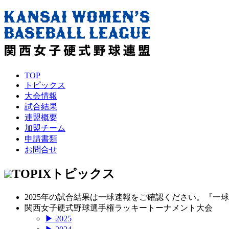
TOP
トピックス
大会情報
試合結果
連盟概要
加盟チーム
申請書類
お問合せ
TOPIX
トピックス
2025年の試合結果は一球速報をご確認ください。『一
関西女子硬式野球選手権ラッキートーナメント大会
▶ 2025