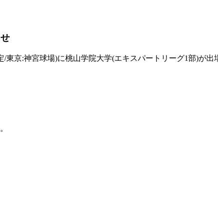
らせ
0～予定/東京:神宮球場)に桃山学院大学(エキスパートリーグ1
。