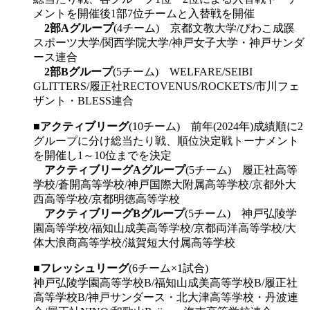
メントを開催後1部7位チームと入替戦を開催
2部Aグループ
(4チーム) 京都文教大学/びわこ成蹊
スポーツ大学/関西学院大学/神戸女子大学・神戸サンダ
ース連合
2部Bグループ
(5チーム) WELFARE/SEIBI
GLITTERS/履正社RECTOVENUS/ROCKETS/市川フェ
ザント・BLESS連合
■
アクティブリーグ
(10チーム) 前年(2024年)成績順に2
グループに分け総当たり戦、順位決定戦トーナメント
を開催し1～10位までを決定
アクティブリーグAグループ
(5チーム) 履正社高等
学校/蒼開高等学校/神戸国際大附属高等学校/京都外大
西高等学校/京都明徳高等学校
アクティブリーグBグループ
(5チーム) 神戸弘陵学
園高等学校/福知山成美高等学校/京都両洋高等学校/大
体大浪商高等学校/滋賀短大付属高等学校
■
フレッシュリーグ
(6チーム×1試合)
神戸弘陵学園高等学校B/福知山成美高等学校B/履正社
高等学校B/神戸サンダース・北大津高等学校・丹波連