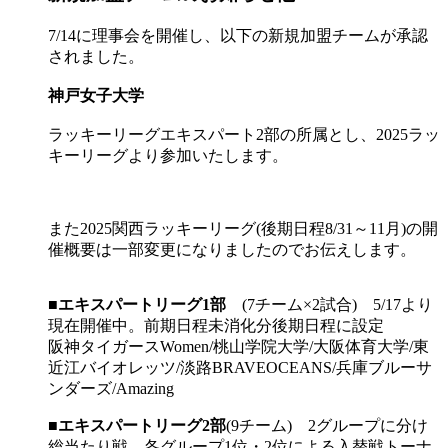
7/14に理事会を開催し、以下の新規加盟チームが承認
されました。
神戸女子大学
ラッキーリーグエキスパート2部の所属とし、2025ラッ
キーリーグより参加いたします。
また2025関西ラッキーリーグ(後期日程8/31～11月)の開
催概要は一部変更になりましたのでお伝えします。
■
エキスパートリーグ1部
(7チーム×2試合) 5/17より
現在開催中。前期日程未消化分後期日程に設定
阪神タイガースWomen/桃山学院大学/大阪体育大学/東
近江バイオレッツ/淡路BRAVEOCEANS/兵庫ブルーサ
ンダーズ/Amazing
■
エキスパートリーグ2部
(9チーム) 2グループに分け
総当たり戦、各グループ1位・2位による入替戦トーナ