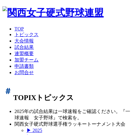
TOP
トピックス
大会情報
試合結果
連盟概要
加盟チーム
申請書類
お問合せ
TOPIX
トピックス
2025年の試合結果は一球速報をご確認ください。『一
球速報 女子野球』で検索を。
関西女子硬式野球選手権ラッキートーナメント大会
▶ 2025