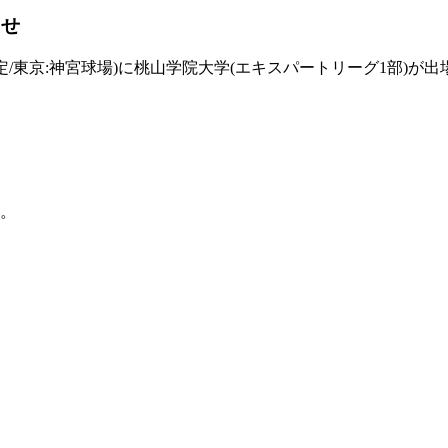
らせ
0～予定/東京:神宮球場)に桃山学院大学(エキスパートリーグ1
。