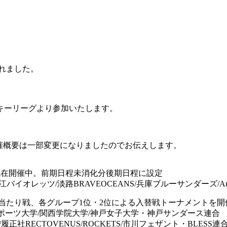
されました。
ッキーリーグより参加いたします。
)の開催概要は一部変更になりましたのでお伝えします。
より現在開催中。前期日程未消化分後期日程に設定
バイオレッツ/淡路BRAVEOCEANS/兵庫ブルーサンダーズ/Ama
け総当たり戦、各グループ1位・2位による入替戦トーナメントを開
スポーツ大学/関西学院大学/神戸女子大学・神戸サンダース連合
TERS/履正社RECTOVENUS/ROCKETS/市川フェザント・BLESS連