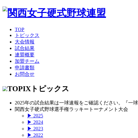
TOP
トピックス
大会情報
試合結果
連盟概要
加盟チーム
申請書類
お問合せ
TOPIX
トピックス
2025年の試合結果は一球速報をご確認ください。『一
関西女子硬式野球選手権ラッキートーナメント大会
▶ 2025
▶ 2024
▶ 2023
▶ 2022