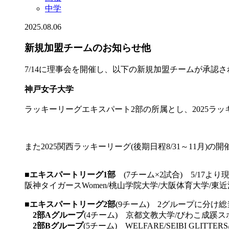
中学
2025.08.06
新規加盟チームのお知らせ他
7/14に理事会を開催し、以下の新規加盟チームが承認
神戸女子大学
ラッキーリーグエキスパート2部の所属とし、2025ラ
また2025関西ラッキーリーグ(後期日程8/31～11月
■
エキスパートリーグ1部
(7チーム×2試合) 5/17
阪神タイガースWomen/桃山学院大学/大阪体育大学/東近江
■
エキスパートリーグ2部
(9チーム) 2グループに分
2部Aグループ
(4チーム) 京都文教大学/びわこ成蹊
2部Bグループ
(5チーム) WELFARE/SEIBI GLIT