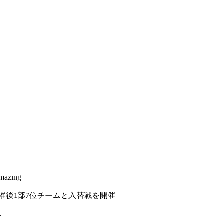
zing
催後1部7位チームと入替戦を開催
合