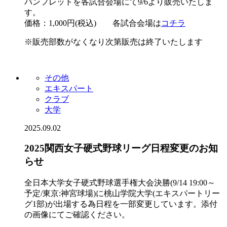
パンフレットを各試合会場にて9/6より販売いたしま
す。
価格：1,000円(税込) 各試合会場は
コチラ
※販売部数がなくなり次第販売は終了いたします
その他
エキスパート
クラブ
大学
2025.09.02
2025関西女子硬式野球リーグ日程変更のお知
らせ
全日本大学女子硬式野球選手権大会決勝(9/14 19:00～
予定/東京:神宮球場)に桃山学院大学(エキスパートリー
グ1部)が出場する為日程を一部変更しています。添付
の画像にてご確認ください。