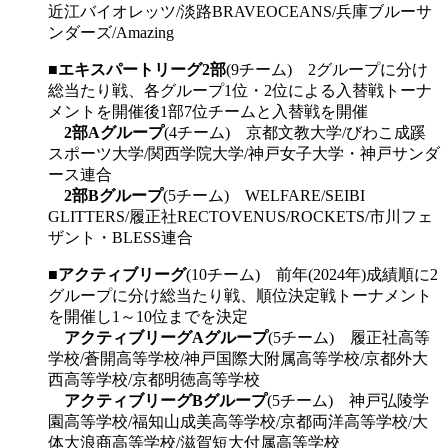
近江バイオレッツ/淡路BRAVEOCEANS/兵庫ブルーサ
ンダーズ/Amazing
■
エキスパートリーグ2部
(9チーム) 2グループに分け
総当たり戦、各グループ1位・2位による入替戦トーナ
メントを開催後1部7位チームと入替戦を開催
2部Aグループ
(4チーム) 京都文教大学/びわこ成蹊
スポーツ大学/関西学院大学/神戸女子大学・神戸サンダ
ース連合
2部Bグループ
(5チーム) WELFARE/SEIBI
GLITTERS/履正社RECTOVENUS/ROCKETS/市川フェ
ザント・BLESS連合
■
アクティブリーグ
(10チーム) 前年(2024年)成績順に2
グループに分け総当たり戦、順位決定戦トーナメント
を開催し1～10位までを決定
アクティブリーグAグループ
(5チーム) 履正社高等
学校/蒼開高等学校/神戸国際大附属高等学校/京都外大
西高等学校/京都明徳高等学校
アクティブリーグBグループ
(5チーム) 神戸弘陵学
園高等学校/福知山成美高等学校/京都両洋高等学校/大
体大浪商高等学校/滋賀短大付属高等学校